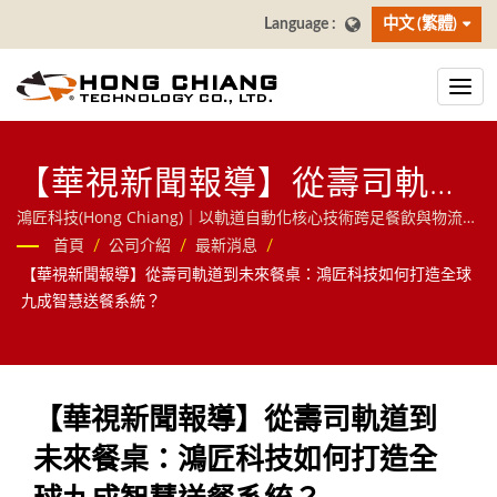
中文 (繁體)
【華視新聞報導】從壽司軌道
到未來餐桌：鴻匠科技如何打
鴻匠科技(Hong Chiang)｜以軌道自動化核心技術跨足餐飲與物流領
域，提供送餐機器人、AI大螢幕點餐系統(自助點餐機)、壽司迴轉台
首頁
/
公司介紹
/
最新消息
/
造全球九成智慧送餐系統？
等智慧餐飲方案，並延伸至分揀機器人、RGV無人搬運車等物件移
【華視新聞報導】從壽司軌道到未來餐桌：鴻匠科技如何打造全球
動解決方案，歡迎洽詢！
九成智慧送餐系統？
【華視新聞報導】從壽司軌道到
未來餐桌：鴻匠科技如何打造全