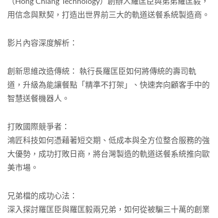
（Hong Chiang Technology）創辦人羅匡臣與弟弟羅匡毅，
用信念與默契，打造出世界前三大的軌道送餐系統製造商。
影片內容深度解析：
創新思維改造傳統： 執行長羅匡臣如何將傳統的壽司軌
道，升級為能讓餐點「精準不打架」、快速奔向顧客手中的
智慧送餐機器人。
打敗國際競爭者：
鴻匠科技如何憑藉著短交期、低成本與全方位整合服務的強
大優勢，成功打敗日商，將台灣製造的軌道送餐系統推向歐
美市場。
兄弟檔的成功心法：
深入探討羅匡臣與羅匡毅兩兄弟，如何從被騙三十萬的創業