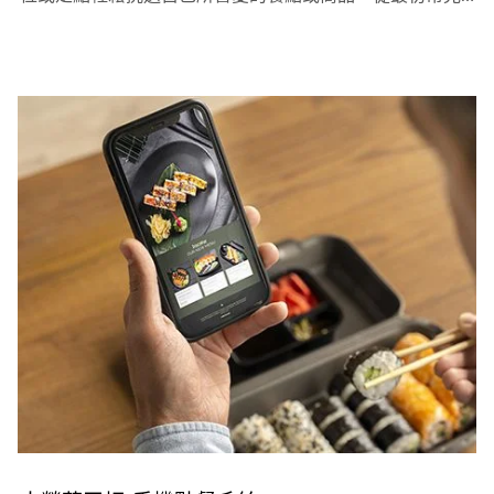
的「月牙鏈條迴轉台」到最吸睛的「磁力式迴轉台」，迴
轉台不再是傳統迴轉壽司專用，火鍋、港點、甜品、燒烤
等餐飲類別都適用，商業展示也成為新趨勢，動態迴轉效
果讓商品更特別，自動化工業運送當然也絕對沒問題！