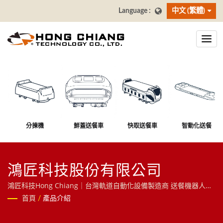
中文 (繁體)
分揀機
鮮蓋送餐車
快取送餐車
智動化送餐
鴻匠科技股份有限公司
鴻匠科技Hong Chiang｜台灣軌道自動化設備製造商 送餐機器人・
自助點餐機・工業分揀系統
首頁
/
產品介紹