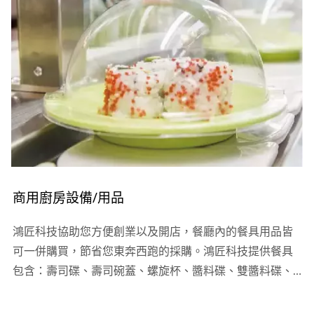
商用廚房設備/用品
鴻匠科技協助您方便創業以及開店，餐廳內的餐具用品皆
可一併購買，節省您東奔西跑的採購。鴻匠科技提供餐具
包含：壽司碟、壽司碗蓋、螺旋杯、醬料碟、雙醬料碟、
壽司燒物盤、點心碗、筷子、湯匙、保鮮蓋….等等。歡迎
您比較參考。