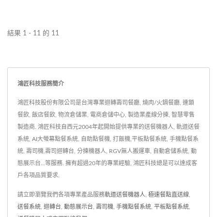
結果 1 - 11 的 11
鴻匠科技服務簡介
鴻匠科技股份有限公司是台灣專業迴轉壽司餐廳, 燒肉/火鍋餐廳, 連鎖
餐飲, 飯店餐飲, 物流倉儲業, 電商倉儲中心, 製造業產線分揀, 智慧零售
製造商. 鴻匠科技自西元2004年起開始提供專業的送餐機器人, 軌道送餐
系統, AI大螢幕點餐系統, 自助點餐機, 打飯機,平板點餐系統, 手機點餐系
統, 壽司機,壽司迴轉台, 分揀機器人, RGV無人搬運車, 自動倉儲系統, 動
態展示台...等服務. 擁有超過20年的專業經驗, 鴻匠科技總是可以達成客
戶各項品質要求.
請立即瀏覽我們各項專業產品服務
軌道送餐機器人
,
極速餐點直送線
,
送餐系統
,
迴轉台
,
動態展示台
,
壽司機
,
手機點餐系統
,
平板點餐系統
,