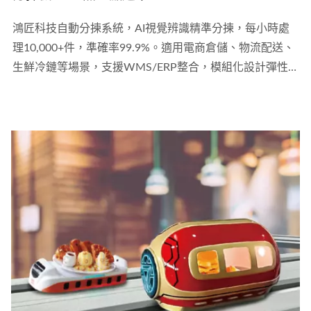
鴻匠科技自動分揀系統，AI視覺辨識精準分揀，每小時處
理10,000+件，準確率99.9%。適用電商倉儲、物流配送、
生鮮冷鏈等場景，支援WMS/ERP整合，模組化設計彈性
擴充。台灣20年製造經驗，外銷45+國，立即索取方案報
價。