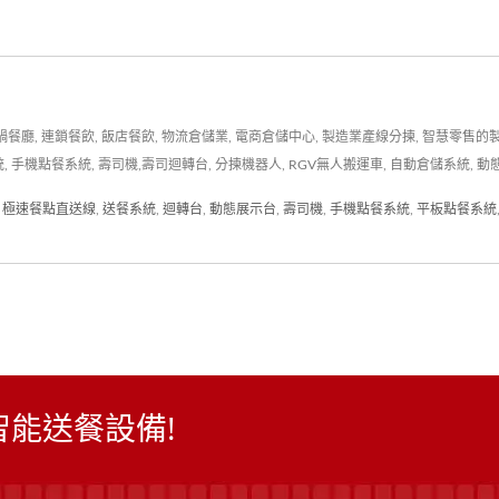
, 連鎖餐飲, 飯店餐飲, 物流倉儲業, 電商倉儲中心, 製造業產線分揀, 智慧零售的製
統, 手機點餐系統, 壽司機,壽司迴轉台, 分揀機器人, RGV無人搬運車, 自動倉儲系統
,
極速餐點直送線
,
送餐系統
,
迴轉台
,
動態展示台
,
壽司機
,
手機點餐系統
,
平板點餐系統
智能送餐設備!