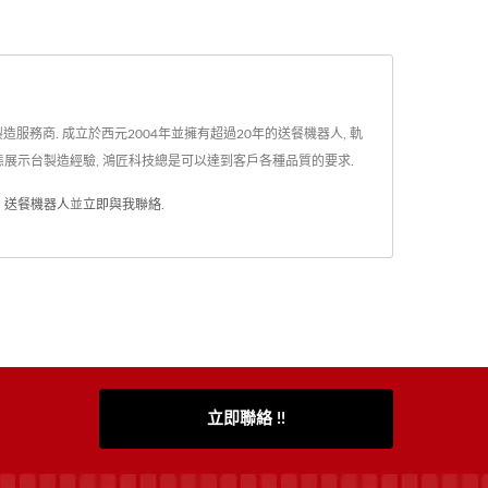
造服務商. 成立於西元2004年並擁有超過20年的送餐機器人, 軌
, 動態展示台製造經驗, 鴻匠科技總是可以達到客戶各種品質的要求.
,
送餐機器人
並
立即與我聯絡
.
立即聯絡 !!