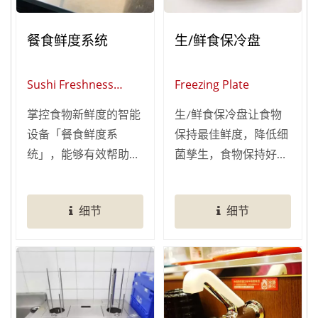
外，为了因应餐厅的尖
餐食鲜度系统
生/鲜食保冷盘
峰与离峰时段，我们建
议搭配过桥系统，它能
截短轨道，缩短餐点运
Sushi Freshness
Freezing Plate
送距离，让客人不必久
System
掌控食物新鲜度的智能
生/鲜食保冷盘让食物
候，也不必担心食物在
设备「餐食鲜度系
保持最佳鲜度，降低细
回转台上放太久而不新
统」，能够有效帮助餐
菌孳生，食物保持好口
鲜，有效提升餐厅营运
厅把关食物新鲜度，避
感！ 专门的合扣设
效率与顾客满意度。
免餐点在回转台上放置
计，卡榫盘盖与圆形水
细节
细节
过久而导致不新鲜。
箱，不易掉落，保冷好
餐食鲜度系统利用电脑
轻松！
系统与晶片感应，让回
转台上的食物可透过晶
片时间的计算去判别是
否应自动下架，使食物