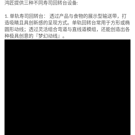
鸿匠提供三种不同寿司回转台设备:
1. 单轨寿司回转台： 透过产品与食物的展示型输送带，打
造吸睛且具创新感的呈现方式。单轨回转台常用于方形或椭
圆形动线；透过灵活组合弯道与直线道模组，还能创造出各
种极具创意的『梦幻动线』。