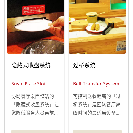
店内盘子数量多寡进行
配不同的餐厅风格与需
设定，全自动或切换半
求，挑选您喜欢的水龙
自动，防泼水面板&安
头造型。
全设计，避免操作不当
造成意外！清洁液不足
会自动显示灯号，让您
可以即时补充清洁液。
隐藏式收盘系统
过桥系统
Sushi Plate Slot
Belt Transfer System
System
协助餐厅桌面整洁的
可控制送餐距离的「过
「隐藏式收盘系统」让
桥系统」是回转餐厅离
您降低服务人员桌前服
峰时间的最适当设备，
务，以降低人力成本的
帮助您控制餐点的送餐
支出！ 「隐藏式收盘
距离，避免餐点绕行过