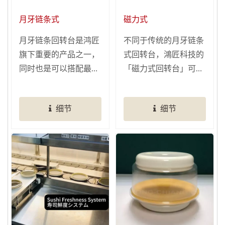
月牙链条式
磁力式
月牙链条回转台是鸿匠
不同于传统的月牙链条
旗下重要的产品之一，
式回转台，鴻匠科技的
同时也是可以搭配最多
「磁力式回转台」可多
元选配设备的系统，让
元应用，让您的店面更
客户能够更轻松、灵活
加美观！鸿匠专业技术
细节
细节
地部署餐厅自动化。
设计，借助磁力感应方
我们的回转寿司机台运
式于台面下细心建置的
作时马达音量低于75分
隐藏轨道，让磁力式回
贝，实现滑顺与低噪音
转台的桌面保持平整，
的送餐体验。凭借超过
不但清理方便也不用担
40年的产业经验与全球
心食物/异物不小心掉
5000+成功案例，我们
入链条缝隙中孳生细
的设备品质备受肯定，
菌。
损坏率远低于1%。 此