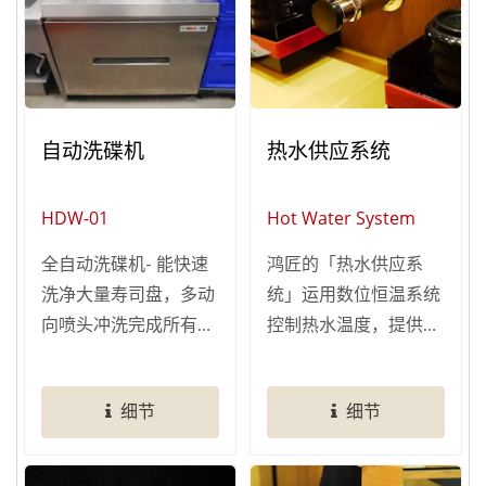
都能保持在最佳赏味
期。
自动洗碟机
热水供应系统
HDW-01
Hot Water System
全自动洗碟机- 能快速
鸿匠的「热水供应系
洗净大量寿司盘，多动
统」运用数位恒温系统
向喷头冲洗完成所有工
控制热水温度，提供顾
作，节省人工清洗时
客于桌前即可自行泡茶
间，是餐厅最佳洗盘帮
饮用，可随时添加热
细节
细节
手！ 全自动清洗程序：
水！ 目前依外观与安
去污清洁–冲刷洗净–高
装方式，共有三款水龙
温烘干一次完成。可依
头可供选择，您可以搭