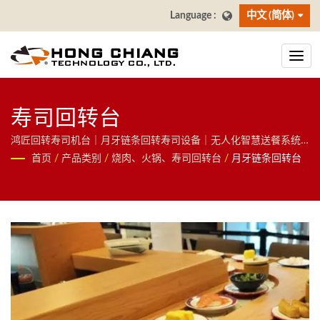
中文 (简体)
寿司回转台
鸿匠回转寿司机台｜月牙链条回转寿司设备｜无人化智慧送餐系统/
鴻匠科技(Hong Chiang)｜以轨道自动化核心技术跨足餐饮与物流领
首页
/
产品类别
/
烧肉、火锅、寿司回转台
/
月牙链条回转台
域，提供送餐机器人、AI大萤幕点餐系统(自助点餐机)、寿司回转台
等智慧餐饮方案，并延伸至分拣机器人、RGV无人搬运车等物件移
动解决方案，欢迎洽询！