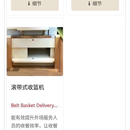
细节
细节
系统」设置于每个坐位
远，让客人等待，加速
前，让客人用餐完毕后
客人用餐时间。 「过
盘子可直接投入收盘系
桥系统」提供双挡臂与
统，让桌面整洁不脏
单挡臂两款设计，可依
乱！ 「隐藏式收盘系
照您的需求进行装搭。
统」获得台湾专利
ROC...
滚带式收篮机
Belt Basket Delivery
System
能有效提升外场服务人
员的收餐效率，让收餐