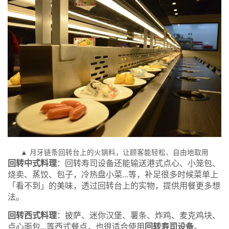
▲ 月牙链条回转台上的火锅料，让顾客能轻松、自由地取用
回转中式料理
：回转寿司设备还能输送港式点心、小笼包、
烧卖、蒸饺、包子，冷热盘小菜...等，补足很多时候菜单上
「看不到」的美味，透过回转台上的实物，提供用餐更多想
法。
回转西式料理
：披萨、迷你汉堡、薯条、炸鸡、麦克鸡块、
点心面包...等西式餐点，也很适合使用
回转寿司设备
。