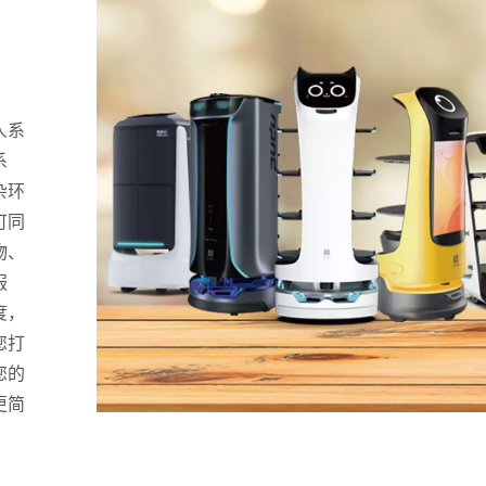
人系
系
杂环
可同
物、
服
度，
您打
您的
更简