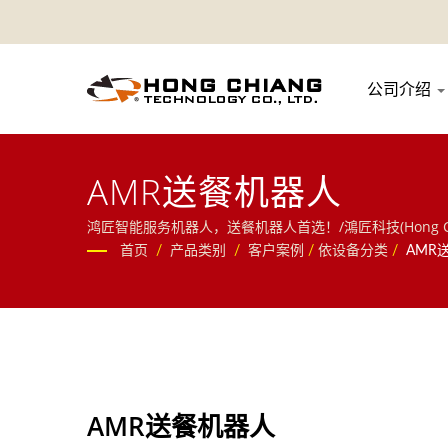
公司介绍
AMR送餐机器人
鸿匠智能服务机器人，送餐机器人首选！/鴻匠科技(Hong
案，并延伸至分拣机器人、RGV无人搬运车等物件移动解
首页
/
产品类别
/
客户案例
/
依设备分类
/
AMR
AMR送餐机器人