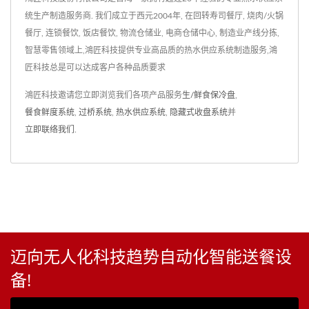
统生产制造服务商. 我们成立于西元2004年, 在回转寿司餐厅, 烧肉/火锅
餐厅, 连锁餐饮, 饭店餐饮, 物流仓储业, 电商仓储中心, 制造业产线分拣,
智慧零售领域上,鴻匠科技提供专业高品质的热水供应系统制造服务,鴻
匠科技总是可以达成客户各种品质要求
鴻匠科技邀请您立即浏览我们各项产品服务
生/鲜食保冷盘
,
餐食鲜度系统
,
过桥系统
,
热水供应系统
,
隐藏式收盘系统
并
立即联络我们
.
迈向无人化科技趋势自动化智能送餐设
备!