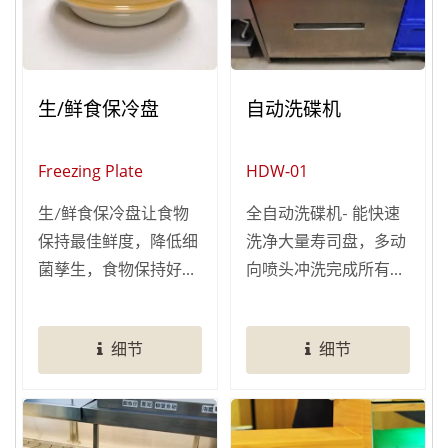
生/鲜食保冷盘
自动洗碟机
Freezing Plate
HDW-01
生/鲜食保冷盘让食物
全自动洗碟机- 能快速
保持最佳鲜度，降低细
洗净大量寿司盘，多动
菌孳生，食物保持好口
向喷头冲洗完成所有工
感！ 专门的合扣设
作，节省人工清洗时
计，卡榫盘盖与圆形水
间，是餐厅最佳洗盘帮
细节
细节
箱，不易掉落，保冷好
手！ 全自动清洗程序：
轻松！
去污清洁–冲刷洗净–高
温烘干一次完成。可依
店内盘子数量多寡进行