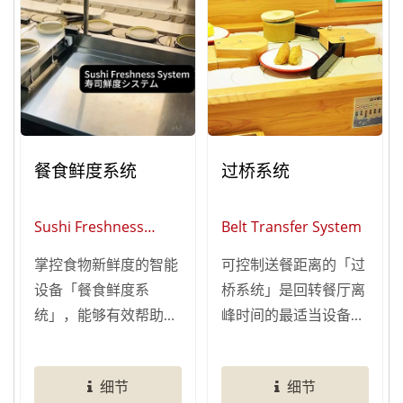
设定，全自动或切换半
自动，防泼水面板&安
全设计，避免操作不当
造成意外！清洁液不足
会自动显示灯号，让您
可以即时补充清洁液。
餐食鲜度系统
过桥系统
Sushi Freshness
Belt Transfer System
System
掌控食物新鲜度的智能
可控制送餐距离的「过
设备「餐食鲜度系
桥系统」是回转餐厅离
统」，能够有效帮助餐
峰时间的最适当设备，
厅把关食物新鲜度，避
帮助您控制餐点的送餐
免餐点在回转台上放置
距离，避免餐点绕行过
细节
细节
过久而导致不新鲜。
远，让客人等待，加速