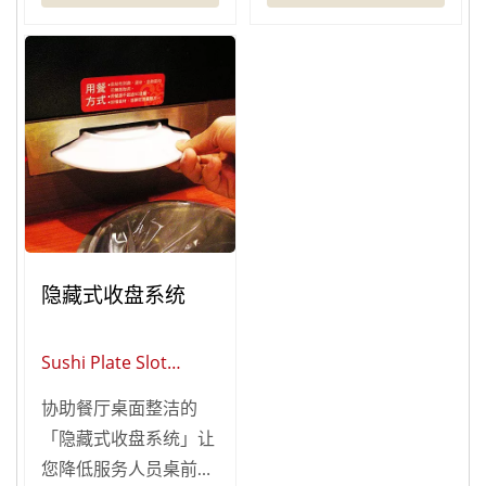
餐食鲜度系统利用电脑
客人用餐时间。 「过
系统与晶片感应，让回
桥系统」提供双挡臂与
转台上的食物可透过晶
单挡臂两款设计，可依
片时间的计算去判别是
照您的需求进行装搭。
否应自动下架，使食物
都能保持在最佳赏味
期。
隐藏式收盘系统
Sushi Plate Slot
System
协助餐厅桌面整洁的
「隐藏式收盘系统」让
您降低服务人员桌前服