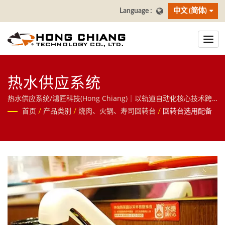
中文 (简体)
热水供应系统
热水供应系统/鴻匠科技(Hong Chiang)｜以轨道自动化核心技术跨
足餐饮与物流领域，提供送餐机器人、AI大萤幕点餐系统(自助点餐
首页
/
产品类别
/
烧肉、火锅、寿司回转台
/
回转台选用配备
机)、寿司回转台等智慧餐饮方案，并延伸至分拣机器人、RGV无人
搬运车等物件移动解决方案，欢迎洽询！