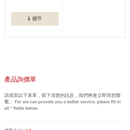
务，以降低人力成本的
支出！ 「隐藏式收盘
细节
系统」设置于每个坐位
前，让客人用餐完毕后
盘子可直接投入收盘系
统，让桌面整洁不脏
乱！ 「隐藏式收盘系
统」获得台湾专利
ROC...