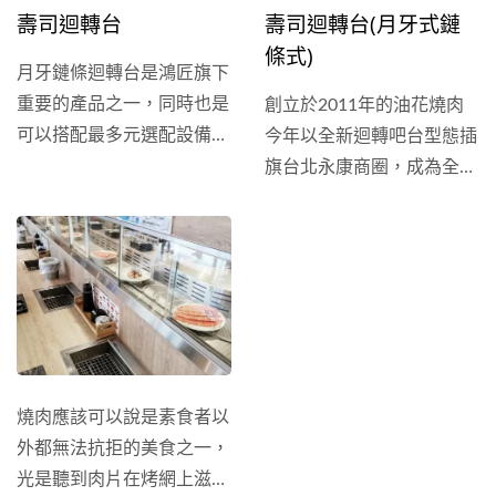
壽司迴轉台
壽司迴轉台(月牙式鏈
條式)
月牙鏈條迴轉台是鴻匠旗下
重要的產品之一，同時也是
創立於2011年的油花燒肉
可以搭配最多元選配設備的
今年以全新迴轉吧台型態插
系統，讓客戶能夠更輕鬆、
旗台北永康商圈，成為全台
靈活地部署餐廳自動化。
第一間迴轉燒肉店—“油花
我們的迴轉壽司機台運作時
迴轉吧！燒肉！”和傳統燒
馬達音量低於75分貝，實現
肉必須呼朋引伴不同，在這
滑順與低噪音的送餐體驗。
裡一人獨享也是非常合適的
憑藉超過40年的產業經驗與
選擇～ 傳統燒肉店經常是
全球5000+成功案例，我們
由服務人員進行點送餐的服
的設備品質備受肯定，損壞
務，或是將食材集中放置一
率遠低於1%。 此外，為了
區供客戶自行取用，“油花
燒肉應該可以說是素食者以
因應餐廳的尖峰與離峰時
迴轉吧！燒肉！”顛覆傳
外都無法抗拒的美食之一，
段，我們建議搭配過橋系
統，以冷藏式月牙鏈條迴轉
光是聽到肉片在烤網上滋滋