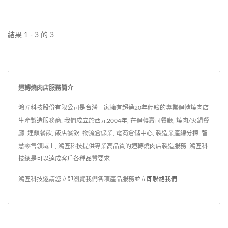
統，它能截短軌道，縮短餐
台做為主要送餐設備，冷藏
作響，口腔就會不自覺地分
點運送距離，讓客人不必久
功能可讓轉台上的食材保持
泌唾液～一般燒肉店都是由
候，也不必擔心食物在迴轉
鮮度與最佳賞味時限，並降
服務生親送肉盤、更換烤網
結果 1 - 3 的 3
台上放太久而不新鮮，有效
低細菌滋生率，使客戶能夠
與點餐等，為彌補高居不下
提升餐廳營運效率與顧客滿
安心用餐。 客戶在座位上
的人力成本，燒肉的價位通
意度。
就能輕鬆挑選喜愛的肉品、
常也不會太低。 近期餐飲
迴轉燒肉店服務簡介
海鮮與菜盤等食材，不必耗
業悄悄出現迴轉燒肉店，有
費時間等待服務人員，可縮
別於以往由外場人員親自服
鴻匠科技股份有限公司是台灣一家擁有超過20年經驗的專業迴轉燒肉店
短整體用餐時間與提升翻桌
務，業者選用月牙鏈條迴轉
生產製造服務商. 我們成立於西元2004年, 在迴轉壽司餐廳, 燒肉/火鍋餐
率。此外，服務人員也不用
廳, 連鎖餐飲, 飯店餐飲, 物流倉儲業, 電商倉儲中心, 製造業產線分揀, 智
台搭配冷藏系統，讓客戶在
慧零售領域上, 鴻匠科技提供專業高品質的迴轉燒肉店製造服務, 鴻匠科
於內外場來回奔波，只要待
座位上就能輕鬆挑選自己喜
技總是可以達成客戶各種品質要求
在廚房即可補充迴轉台上的
愛的肉品，不需持續等候服
食材，增加人員工作效率；
務人員協助點送餐，省下的
鴻匠科技邀請您立即瀏覽我們各項產品服務並
立即聯絡我們
.
每一份餐點的份量也能自行
時間可用來享受更多美味，
調整，有效控制食材成本並
有助於提高客戶滿意度、縮
避免浪費！ “油花迴轉吧！
短用餐時間並提升翻桌率！