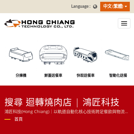
中文 (繁體)
分揀機
鮮蓋送餐車
快取送餐車
智動化送餐
搜尋 迴轉燒肉店 | 鴻匠科技
鴻匠科技(Hong Chiang)｜以軌道自動化核心技術跨足餐飲與物流領
域，提供送餐機器人、AI大螢幕點餐系統(自助點餐機)、壽司迴轉台
首頁
等智慧餐飲方案，並延伸至分揀機器人、RGV無人搬運車等物件移
動解決方案，歡迎洽詢！