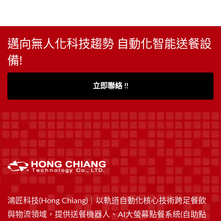
燒肉！”開幕至今，每天都
服務人員只要在廚房就能簡
大排長龍，有望成為全國知
單上菜，偶爾進行清潔、更
名連鎖迴轉燒肉品牌，歡迎
換烤網等服務即可，不需在
邁向無人化科技趨勢 自動化智能送餐設
與我們聯繫，讓鴻匠協助您
內外場來回奔波，除了有效
備!
快速跟上此波新趨勢！
降低人力需求以外，人員工
作效率也能相對提高，省下
立即聯絡 !!
的人力成本等於增加利潤，
甚至可因此降低價位或提供
優惠給客人，藉機提高來客
數並進行口碑行銷！
鴻匠科技(Hong Chiang)｜以軌道自動化核心技術跨足餐飲
與物流領域，提供送餐機器人、AI大螢幕點餐系統(自助點