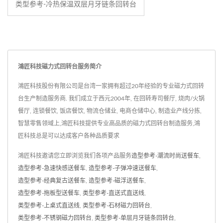
类型参考-冷热保温双层月牙链条回转台
鴻匠科技磁力式回转台服务简介
鴻匠科技股份有限公司是台湾一家拥有超过20年经验的专业磁力式回转
台生产制造服务商. 我们成立于西元2004年, 在回转寿司餐厅, 烧肉/火锅
餐厅, 连锁餐饮, 饭店餐饮, 物流仓储业, 电商仓储中心, 制造业产线分拣,
智慧零售领域上,鴻匠科技提供专业高品质的磁力式回转台制造服务,鴻
匠科技总是可以达成客户各种品质要求
鴻匠科技邀请您立即浏览我们各项产品服务
造型参考-潮流时尚送餐车
,
造型参考-急速快感送餐车
,
造型参考-子弹冲速送餐车
,
造型参考-经典复古送餐车
,
造型参考-磁浮送餐车
,
造型参考-拖板型送餐车
,
类型参考-直送式直送线
,
类型参考-上桌式直送线
,
类型参考-石材磁力回转台
,
类型参考-不锈钢磁力回转台
,
类型参考-单层月牙链条回转台
,