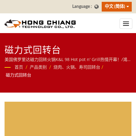
中文 (简体)
磁力式回转台
美国佛罗里达磁力回转火锅K&L 98 Hot pot n' Grill热情开幕！/鴻匠
科技(Hong Chiang)｜以轨道自动化核心技术跨足餐饮与物流领域，
首页
/
产品类别
/
烧肉、火锅、寿司回转台
/
提供送餐机器人、AI大萤幕点餐系统(自助点餐机)、寿司回转台等智
磁力式回转台
慧餐饮方案，并延伸至分拣机器人、RGV无人搬运车等物件移动解
决方案，欢迎洽询！