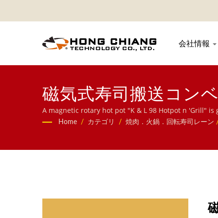
会社情報
磁気式寿司搬送コン
A magnetic rotary hot pot "K & L 98 Hot
コンベヤシステム、回転寿司コンベヤ、タブレット注文
Home
/
カテゴリ
/
焼肉．火鍋．回転寿司レーン
く提供しております。お気軽にお問い合わせください。