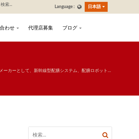
日本語
い合わせ
代理店募集
ブログ
食店向け自動化システムの専門メーカーとして、新幹線型配膳システム、配膳ロボット、
器、カスタマイズ対応配膳システム、各種食器類まで幅広