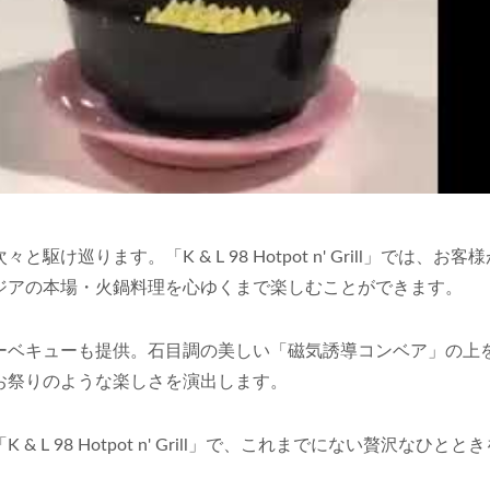
ります。「K & L 98 Hotpot n' Grill」では、お客
ジアの本場・火鍋料理を心ゆくまで楽しむことができます。
ーベキューも提供。石目調の美しい「磁気誘導コンベア」の上
列車型配膳システム
新幹線型配膳システ
お祭りのような楽しさを演出します。
 98 Hotpot n' Grill」で、これまでにない贅沢なひとと