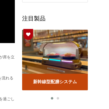
注目製品
様が席を立
を流れる
ム
列車型配膳システム
きを過ごし