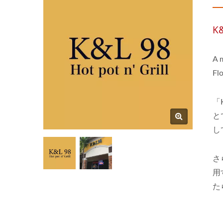
K&
A m
Flo
「
と
し
さ
用
た