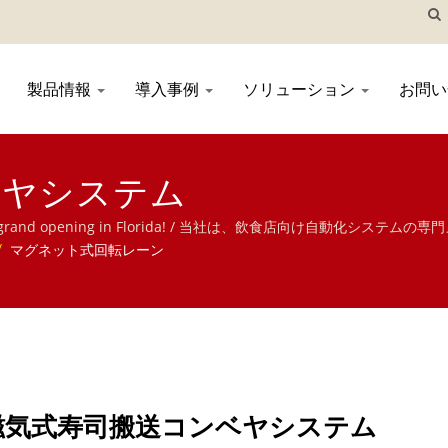
製品情報
導入事例
ソリューション
お問
ベヤシステム
pot n 'Grill" is grand opening in Florida! / 当社は、飲
システム、モバイルオーダーシステム、ディスプレイコンベヤ、寿司機
/
マグネット式回転レーン
磁気式寿司搬送コンベヤシステム