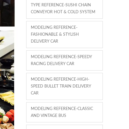
TYPE REFERENCE-SUSHI CHAIN
CONVEYOR HOT & COLD SYSTEM
MODELING REFERENCE-
FASHIONABLE & STYLISH
DELIVERY CAR
MODELING REFERENCE-SPEEDY
RACING DELIVERY CAR
MODELING REFERENCE-HIGH-
SPEED BULLET TRAIN DELIVERY
CAR
MODELING REFERENCE-CLASSIC
AND VINTAGE BUS