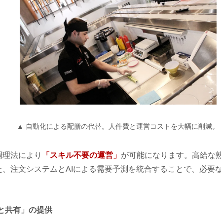
▲ 自動化による配膳の代替。人件費と運営コストを大幅に削減。
調理法により
「スキル不要の運営」
が可能になります。高給な
た、注文システムとAIによる需要予測を統合することで、必要
と共有」の提供