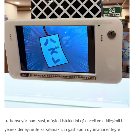
▲ Konveyör bant suşi, müşteri isteklerini eğlenceli ve etkileşimli bir
yemek deneyimi ile karşılamak için gashapon oyunlarını entegre