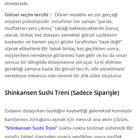
etmektedir.
Görsel seçim tercihi：
Döner modelin en zor gerçeği
müşteri psikolojisidir: misafirler her zaman "parlak,
mutfaktan yeni çıkmış" tabağı bekleyeceklerdir.Sonuç
olarak, birkaç kez dolaşan yemekler görsel cazibesini
kaybeder ve hemen seçici gözler tarafından "taze değil"
olarak etiketlenir.Bir tabak birkaç kez geçtikten sonra,
müşterilere neredeyse görünmez hale gelir ve bu da onun
sonsuz bir döngüde dolaşmasına yol açar, ta ki atılması
gerektiği zamana kadar.Bu görsel tercih, elle yönetilmesi
neredeyse imkansız olan önemli bir atık yükü oluşturur.
Shinkansen Sushi Treni (Sadece Siparişle)
Gıdanın dolaşırken tazeliğini kaybettiği geleneksel konveyör
bantlarının zorluğunu aşmak için mevcut ana akım çözüm,
"Shinkansen Sushi Treni"
nokta-nokta teslimat sistemidir.Bir
misafir tablet üzerinden sipariş verdikten sonra mutfak