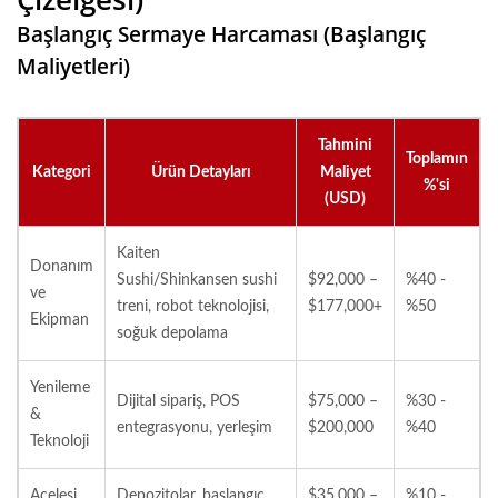
Başlangıç Sermaye Harcaması (Başlangıç
Maliyetleri)
Tahmini
Toplamın
Kategori
Ürün Detayları
Maliyet
%'si
(USD)
Kaiten
Donanım
Sushi/Shinkansen sushi
$92,000 –
%40 -
ve
treni, robot teknolojisi,
$177,000+
%50
Ekipman
soğuk depolama
Yenileme
Dijital sipariş, POS
$75,000 –
%30 -
&
entegrasyonu, yerleşim
$200,000
%40
Teknoloji
Acelesi
Depozitolar, başlangıç
$35,000 –
%10 -