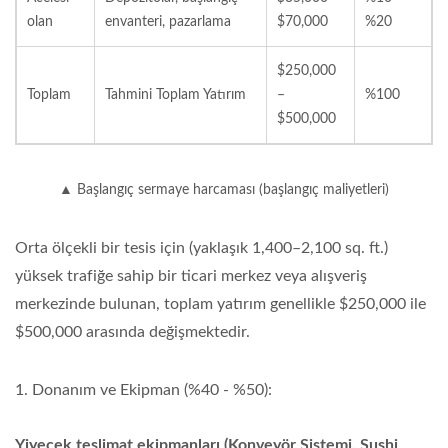
olan
envanteri, pazarlama
$70,000
%20
$250,000
Toplam
Tahmini Toplam Yatırım
–
%100
$500,000
▲ Başlangıç sermaye harcaması (başlangıç maliyetleri)
Orta ölçekli bir tesis için (yaklaşık 1,400–2,100 sq. ft.)
yüksek trafiğe sahip bir ticari merkez veya alışveriş
merkezinde bulunan, toplam yatırım genellikle $250,000 ile
$500,000 arasında değişmektedir.
1. Donanım ve Ekipman (%40 - %50):
Yiyecek teslimat ekipmanları (Konveyör Sistemi, Sushi