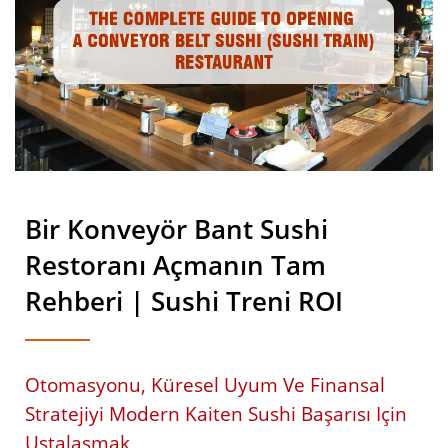
Bir Konveyör Bant Sushi
Restoranı Açmanın Tam
Rehberi | Sushi Treni ROI
Otomasyonu, Küresel Uyum Ve Finansal
Stratejiyi Modern Kaiten Sushi Başarısı Için
Ustalaşmak