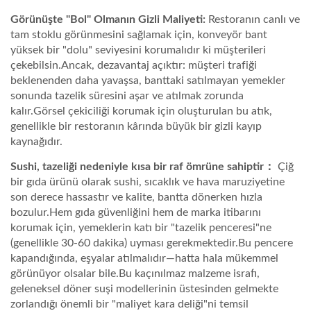
Görünüşte "Bol" Olmanın Gizli Maliyeti:
Restoranın canlı ve
tam stoklu görünmesini sağlamak için, konveyör bant
yüksek bir "dolu" seviyesini korumalıdır ki müşterileri
çekebilsin.Ancak, dezavantaj açıktır: müşteri trafiği
beklenenden daha yavaşsa, banttaki satılmayan yemekler
sonunda tazelik süresini aşar ve atılmak zorunda
kalır.Görsel çekiciliği korumak için oluşturulan bu atık,
genellikle bir restoranın kârında büyük bir gizli kayıp
kaynağıdır.
Sushi, tazeliği nedeniyle kısa bir raf ömrüne sahiptir：
Çiğ
bir gıda ürünü olarak sushi, sıcaklık ve hava maruziyetine
son derece hassastır ve kalite, bantta dönerken hızla
bozulur.Hem gıda güvenliğini hem de marka itibarını
korumak için, yemeklerin katı bir "tazelik penceresi"ne
(genellikle 30-60 dakika) uyması gerekmektedir.Bu pencere
kapandığında, eşyalar atılmalıdır—hatta hala mükemmel
görünüyor olsalar bile.Bu kaçınılmaz malzeme israfı,
geleneksel döner suşi modellerinin üstesinden gelmekte
zorlandığı önemli bir "maliyet kara deliği"ni temsil