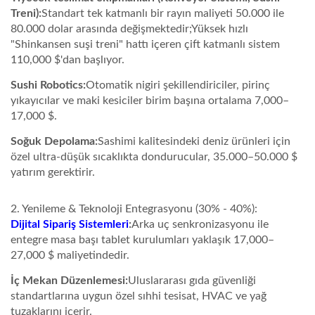
Treni):
Standart tek katmanlı bir rayın maliyeti 50.000 ile
80.000 dolar arasında değişmektedir;Yüksek hızlı
"Shinkansen suşi treni" hattı içeren çift katmanlı sistem
110,000 $'dan başlıyor.
Sushi Robotics:
Otomatik nigiri şekillendiriciler, pirinç
yıkayıcılar ve maki kesiciler birim başına ortalama 7,000–
17,000 $.
Soğuk Depolama:
Sashimi kalitesindeki deniz ürünleri için
özel ultra-düşük sıcaklıkta dondurucular, 35.000–50.000 $
yatırım gerektirir.
2. Yenileme & Teknoloji Entegrasyonu (30% - 40%):
Dijital Sipariş Sistemleri
:
Arka uç senkronizasyonu ile
entegre masa başı tablet kurulumları yaklaşık 17,000–
27,000 $ maliyetindedir.
İç Mekan Düzenlemesi:
Uluslararası gıda güvenliği
standartlarına uygun özel sıhhi tesisat, HVAC ve yağ
tuzaklarını içerir.