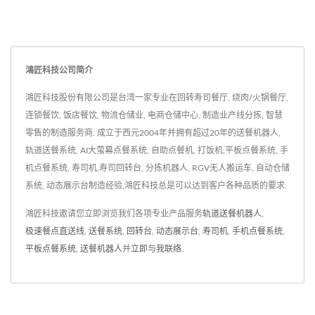
鴻匠科技公司简介
鴻匠科技股份有限公司是台湾一家专业在回转寿司餐厅, 烧肉/火锅餐厅,
连锁餐饮, 饭店餐饮, 物流仓储业, 电商仓储中心, 制造业产线分拣, 智慧
零售的制造服务商. 成立于西元2004年并拥有超过20年的送餐机器人,
轨道送餐系统, AI大萤幕点餐系统, 自助点餐机, 打饭机,平板点餐系统, 手
机点餐系统, 寿司机,寿司回转台, 分拣机器人, RGV无人搬运车, 自动仓储
系统, 动态展示台制造经验,鴻匠科技总是可以达到客户各种品质的要求.
鴻匠科技邀请您立即浏览我们各项专业产品服务
轨道送餐机器人
,
极速餐点直送线
,
送餐系统
,
回转台
,
动态展示台
,
寿司机
,
手机点餐系统
,
平板点餐系统
,
送餐机器人
并
立即与我联络
.