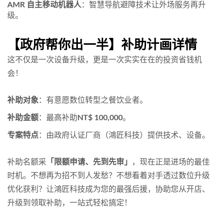
AMR 自主移动机器人
：智慧导航避障技术让外场服务再升
级。
【政府帮你出一半】补助计画详情
这不仅是一次设备升级，更是一次实实在在的投资省钱机
会！
补助对象
：有意愿数位转型之餐饮业者。
补助金额
：最高补助
NT$ 100,000
。
专案特点
：由政府认证厂商（鴻匠科技）提供技术、设备。
补助名额采
「限额申请、先到先审」
，现在正是进场的最佳
时机。不想再为招不到人发愁？不想看着对手透过数位升级
优化获利？让鴻匠科技成为您的最强后援，协助您从开店、
升级到领取补助，一站式轻松搞定！