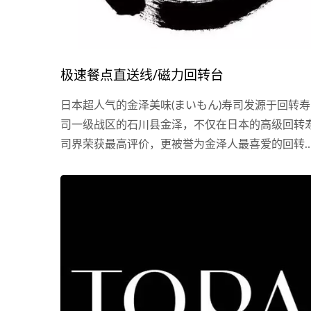
极速餐点直送线/磁力回转台
日本超人气的金泽美味(まいもん)寿司发源于回转寿
司一级战区的石川县金泽，不仅在日本的高级回转
司界荣获最高评价，更被誉为金泽人最喜爱的回转
司店，目前在日本拥有18家门市，海外第一间门市
落脚台湾，首站台北忠孝SOGO店也已于7月24日
始试营运。