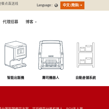
中文 (简体)
代理招募
博客
智能出飯機
壽司機器人
自動倉儲系統
司回转台等智慧餐饮方案，并延伸至分拣机器人、RGV无人搬运