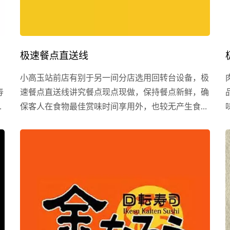
极速餐点直送线
小高玉站前店有别于另一间分店选用回转台设备，极
寿
速餐点直送线讲究餐点现点现做，保持餐点新鲜，确
寿
保客人在食物最佳赏味时间享用外，也较无产生食物
就
浪费之可能，吃多少点多少，极速餐点直送线也能一
开
次运送多道餐点，不易造成食物来不及传递给等待的
用餐客户。 小高玉每桌配有平板点餐，客户入座后
即可进行点餐，厨房同步收到点单后进行准备料理，
从点餐至出餐皆为自动化，无须额外的内外场人员接
洽，省去来回沟通时间，极速餐点直送线几秒内送完
餐点比人力送餐更是快速许多，且速度不会因客人数
量众多而导致疲乏，维持稳定的高速度，进而提高餐