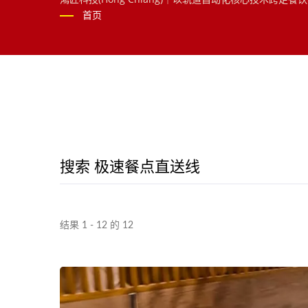
车等物件移动解决方案，欢迎洽询！
首页
搜索 极速餐点直送线
结果 1 - 12 的 12