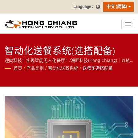
中文 (简体)
智动化送餐系统(选搭配备)
迎向科技！实现智能无人化餐厅！/鴻匠科技(Hong Chiang)｜以轨
道自动化核心技术跨足餐饮与物流领域，提供送餐机器人、AI大萤
首页
/
产品类别
/
智动化送餐系统
/
送餐车选搭配备
幕点餐系统(自助点餐机)、寿司回转台等智慧餐饮方案，并延伸至分
拣机器人、RGV无人搬运车等物件移动解决方案，欢迎洽询！