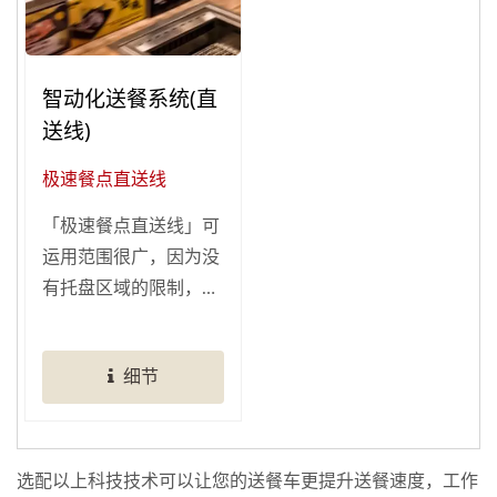
当客人来到店里，可以
使用平板萤幕轻松点
餐，点餐项目会传送到
智动化送餐系统(直
餐听内场，使得工作人
员可以更有效率的接单
送线)
送餐！
极速餐点直送线
「极速餐点直送线」可
运用范围很广，因为没
有托盘区域的限制，故
可以同时直线运送多样
餐点或商品，亦不受商
细节
品形状的限制，可迅速
送至客桌。...
选配以上科技技术可以让您的送餐车更提升送餐速度，工作