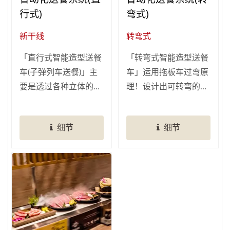
行式)
弯式)
新干线
转弯式
「直行式智能造型送餐
「转弯式智能造型送餐
车(子弹列车送餐)」主
车」运用拖板车过弯原
要是透过各种立体的车
理！设计出可转弯的智
型设计为送餐车造型，
能送餐车，可配合餐厅
除了充满酷炫时尚、可
空间打造弹性路径轨
细节
细节
爱趣味等特点，这些造
道，改善单一直线送餐
型送餐车可提升店内的
路线，能规划多个转弯
讨论度以及科技感，更
轨道，不受限餐厅空间
可锁定特定族群莅临您
及室内装潢影响。
的餐厅与公司。除了趣
味造型送餐，还可以结
合「平板点餐系统」，