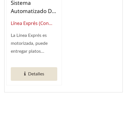
Sistema
Automatizado De
Entrega De
Línea Exprés (Con
Comida Línea
Cinta Motorizada)
Exprés
La Línea Exprés es
(Proveedor Global De
motorizada, puede
Automatización De
entregar platos
Restaurantes
rápidamente a las
Inteligentes)
mesas asignadas.
Detalles