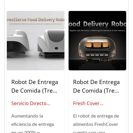
Robot De Entrega
Robot De Entrega
De Comida (Tren
De Comida (Tren
Bala)
Bala)
Servicio Directo
Fresh Cover
(Proveedor Global De
(Proveedor Global De
Aumentando la
El robot de entrega de
Automatización
Automatización De
eficiencia de entrega
alimentos FreshCover
Inteligente Para
Restaurantes
en un 200% y
cuenta con una