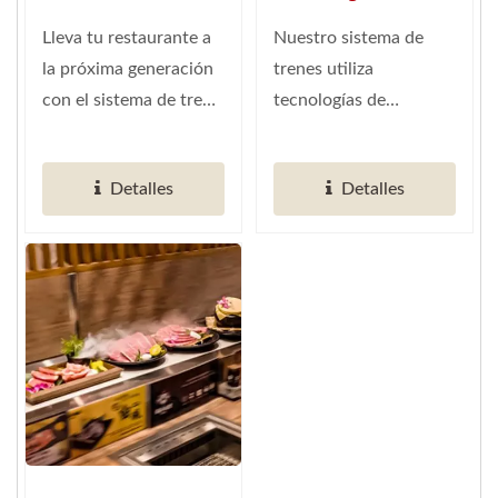
Automatizado
Automatizado
Shinkansen
(Proveedor Global De
Shinkansen (Tren
Cornering
Lleva tu restaurante a
Nuestro sistema de
(Proveedor Global De
Automatización De
De Sushi)
la próxima generación
trenes utiliza
Automatización De
Restaurantes
con el sistema de tren
tecnologías de
Restaurantes
Inteligentes)
de sushi
vanguardia, incluyendo
Inteligentes)
automatizado...
WiFi. Infrarrojos....
Detalles
Detalles