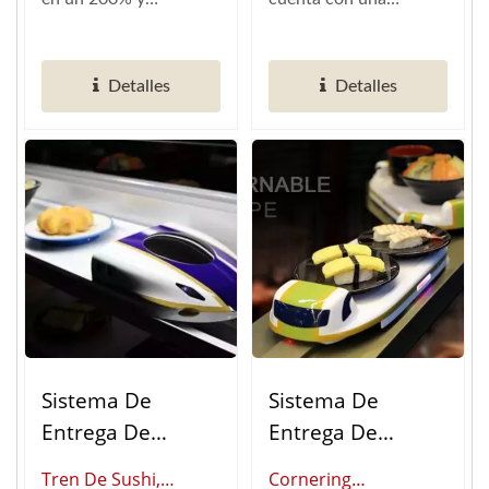
Restaurantes)
Inteligentes)
reduciendo las
"cubierta protectora
necesidades laborales a
totalmente...
Detalles
Detalles
la mitad,...
Sistema De
Sistema De
Entrega De
Entrega De
Alimentos
Comida
Tren De Sushi,
Cornering