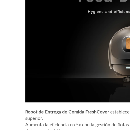
Consulta
Robot de Entrega de Comida FreshCover
establece
Robot De Entrega De Comida
Si
superior.
Aumenta la eficiencia en 5x con la gestión de flota
(Tren Bala)