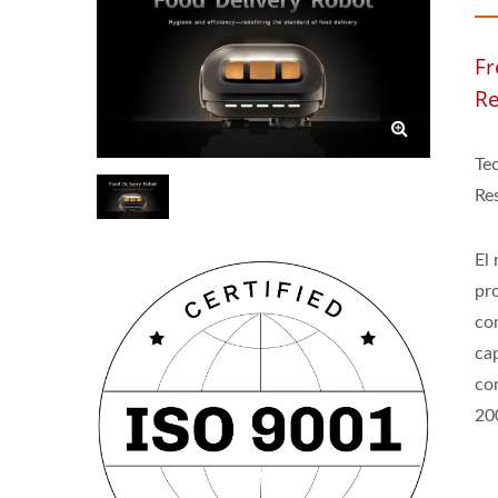
Fr
Re
Te
Re
El
pr
com
ca
co
20