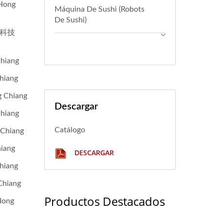
Hong
Máquina De Sushi (Robots
De Sushi)
鴻匠科技
iang
iang
Chiang
Descargar
iang
Catálogo
Chiang
iang
DESCARGAR
iang
hiang
Productos Destacados
Hong