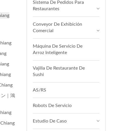
Sistema De Pedidos Para
Restaurantes
iang
Conveyor De Exhibición
Comercial
iang
Máquina De Servicio De
Arroz Inteligente
ang
iang
Vajilla De Restaurante De
iang
Sushi
hiang
AS/RS
ライン｜鴻
Robots De Servicio
iang
Estudio De Caso
Chiang