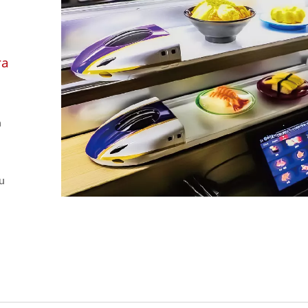
ra
a
u