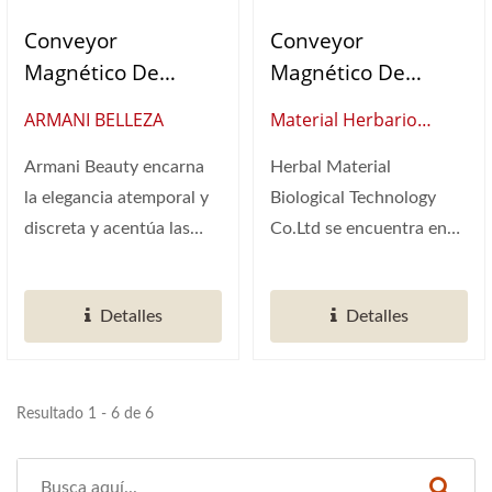
Conveyor
Conveyor
Magnético De
Magnético De
Exhibición
Exhibición
ARMANI BELLEZA
Material Herbario
Biológico
Armani Beauty encarna
Herbal Material
la elegancia atemporal y
Biological Technology
discreta y acentúa las
Co.Ltd se encuentra en
cualidades de la gracia...
Nantou, Taiwán. La
combinación...
Detalles
Detalles
Resultado 1 - 6 de 6