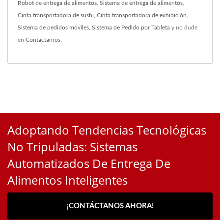
Robot de entrega de alimentos
,
Sistema de entrega de alimentos
,
Cinta transportadora de sushi
,
Cinta transportadora de exhibición
,
Sistema de pedidos móviles
,
Sistema de Pedido por Tableta
y no dude
en
Contactarnos
.
Adoptando Tendencias Tecnológicas
No Tripuladas: Sistemas
Automatizados De Entrega De
Alimentos Inteligentes
¡CONTÁCTANOS AHORA!