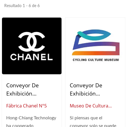
Resultado 1 - 6 de 6
Conveyor De
Conveyor De
Exhibición
Exhibición
Comercial
Comercial
Fábrica Chanel N°5
Museo De Cultura
Ciclista
Hong-Chiang Technology
Si piensas que el
ha cooperado
conveyor solo se puede