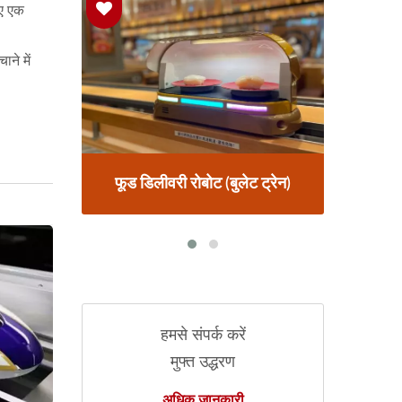
िए एक
ने में
ट्रेन)
फूड ट्रेन डिलीवरी सिस्टम
फ
हमसे संपर्क करें
मुफ्त उद्धरण
अधिक जानकारी