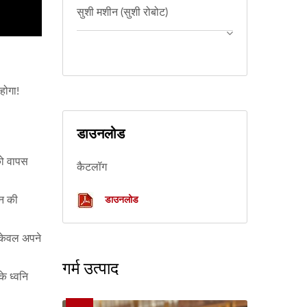
सुशी मशीन (सुशी रोबोट)
होगा!
डाउनलोड
को वापस
कैटलॉग
डाउनलोड
शन की
न केवल अपने
गर्म उत्पाद
े ध्वनि