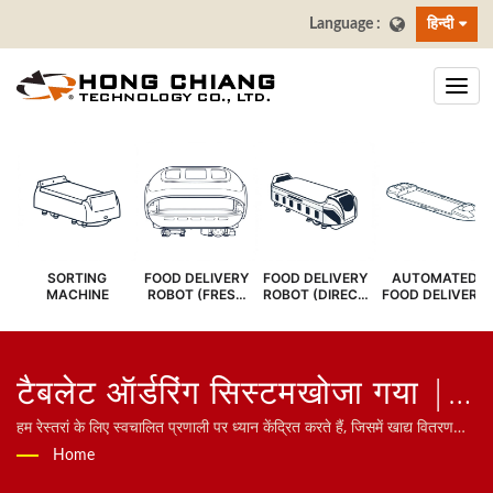
हिन्दी
SORTING
FOOD DELIVERY
FOOD DELIVERY
AUTOMATED
MACHINE
ROBOT (FRESH
ROBOT (DIRECT
FOOD DELIVERY
COVER)
SERVE)
SYSTEM
टैबलेट ऑर्डरिंग सिस्टमखोजा गया |
सुशी बार कन्वेयर बेल्ट - खाद्य वितरण
हम रेस्तरां के लिए स्वचालित प्रणाली पर ध्यान केंद्रित करते हैं, जिसमें खाद्य वितरण
रोबोट, बुलेट ट्रेन प्रणाली, कन्वेयर बेल्ट प्रणाली, घूमने वाली शशी बेल्ट प्रणाली,
Home
बेल्ट निर्माता | हांग चियांग
टैबलेट ऑर्डरिंग प्रणाली, मोबाइल ऑर्डरिंग प्रणाली, डिस्प्ले कन्वेयर, सुशी मशीन,