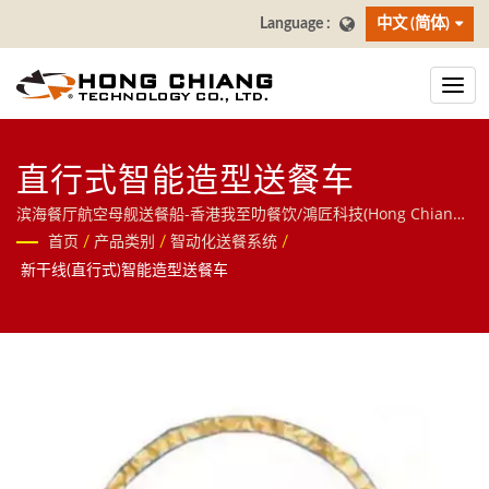
中文 (简体)
直行式智能造型送餐车
滨海餐厅航空母舰送餐船-香港我至叻餐饮/鴻匠科技(Hong Chiang)
｜以轨道自动化核心技术跨足餐饮与物流领域，提供送餐机器人、
首页
/
产品类别
/
智动化送餐系统
/
AI大萤幕点餐系统(自助点餐机)、寿司回转台等智慧餐饮方案，并延
新干线(直行式)智能造型送餐车
伸至分拣机器人、RGV无人搬运车等物件移动解决方案，欢迎洽
询！