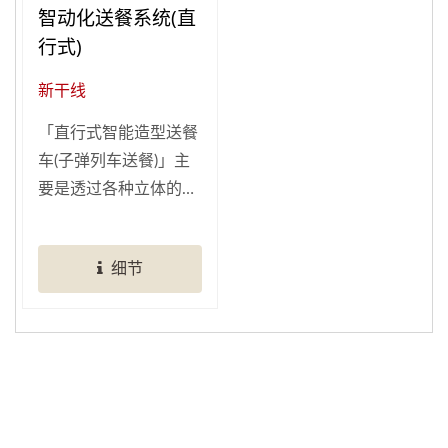
智动化送餐系统(直
行式)
新干线
「直行式智能造型送餐
车(子弹列车送餐)」主
要是透过各种立体的车
型设计为送餐车造型，
除了充满酷炫时尚、可
细节
爱趣味等特点，这些造
型送餐车可提升店内的
讨论度以及科技感，更
可锁定特定族群莅临您
的餐厅与公司。除了趣
味造型送餐，还可以结
合「平板点餐系统」，