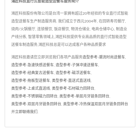
鴻匠科技直行式智能造型送餐车服务简介
鴻匠科技股份有限公司是台湾一家拥有超过20年经验的专业直行式智能
造型送餐车生产制造服务商. 我们成立于西元2004年, 在回转寿司餐厅,
烧肉/火锅餐厅, 连锁餐饮, 饭店餐饮, 物流仓储业, 电商仓储中心, 制造业
产线分拣, 智慧零售领域上,鴻匠科技提供专业高品质的直行式智能造型
送餐车制造服务,鴻匠科技总是可以达成客户各种品质要求
鴻匠科技邀请您立即浏览我们各项产品服务
造型参考-潮流时尚送餐车
,
造型参考-急速快感送餐车
,
造型参考-子弹冲速送餐车
,
造型参考-经典复古送餐车
,
造型参考-磁浮送餐车
,
造型参考-拖板型送餐车
,
类型参考-直送式直送线
,
类型参考-上桌式直送线
,
类型参考-石材磁力回转台
,
类型参考-不锈钢磁力回转台
,
类型参考-单层月牙链条回转台
,
类型参考-双层月牙链条回转台
,
类型参考-冷热保温双层月牙链条回转台
并
立即联络我们
.