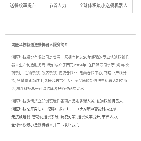
送餐效率提升
节省人力
全球体积最小送餐机器人
鴻匠科技轨道送餐机器人服务简介
鴻匠科技股份有限公司是台湾一家拥有超过20年经验的专业轨道送餐机
器人生产制造服务商. 我们成立于西元2004年, 在回转寿司餐厅, 烧肉/火
锅餐厅, 连锁餐饮, 饭店餐饮, 物流仓储业, 电商仓储中心, 制造业产线分
拣, 智慧零售领域上,鴻匠科技提供专业高品质的轨道送餐机器人制造服
务,鴻匠科技总是可以达成客户各种品质要求
鴻匠科技邀请您立即浏览我们各项产品服务
饿人谷
,
轨道送餐机器人
,
鴻匠科技を开発した
,
配膳ロボット
,
コロナ対策AI智能科技送餐
,
无接触送餐
,
智动化送餐系统
,
防疫对策
,
送餐效率提升
,
节省人力
,
全球体积最小送餐机器人
并
立即联络我们
.