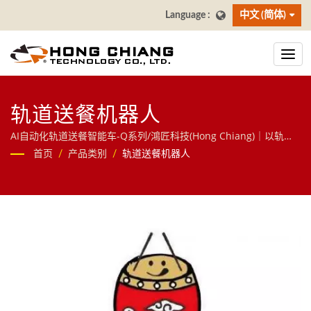
中文 (简体)
轨道送餐机器人
AI自动化轨道送餐智能车-Q系列/鴻匠科技(Hong Chiang)｜以轨道
自动化核心技术跨足餐饮与物流领域，提供送餐机器人、AI大萤幕
首页
/
产品类别
/
轨道送餐机器人
点餐系统(自助点餐机)、寿司回转台等智慧餐饮方案，并延伸至分拣
机器人、RGV无人搬运车等物件移动解决方案，欢迎洽询！