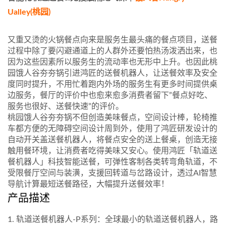
Ualley(桃园)
又重又烫的火锅餐点向来是服务生最头痛的餐点项目，送餐
过程中除了要闪避通道上的人群外还要怕热汤泼洒出来，也
因为这些因素所以服务生的流动率也无形中上升。也因此桃
园饿人谷夯夯锅引进鸿匠的送餐机器人，让送餐效率及安全
度同时提升，不用忙着跑内外场的服务生有更多时间提供桌
边服务，餐厅的评价中也愈来愈多消费者留下”餐点好吃、
服务也很好、送餐快速”的评价。
桃园饿人谷夯夯锅不但创造美味餐点，空间设计棒，轮椅推
车都方便的无障碍空间设计周到外，使用了鸿匠研发设计的
自动开关盖送餐机器人，将餐点安全的送上餐桌，创造无接
触用餐环境，让消费者吃得美味又安心。使用鸿匠「轨道送
餐机器人」科技智能送餐，可弹性客制各类转弯角轨道，不
受限餐厅空间与装潢，支援回转道与岔路设计，透过AI智慧
导航计算最短送餐路径，大幅提升送餐效率！
产品描述
1. 轨道送餐机器人-P系列：全球最小的轨道送餐机器人，路