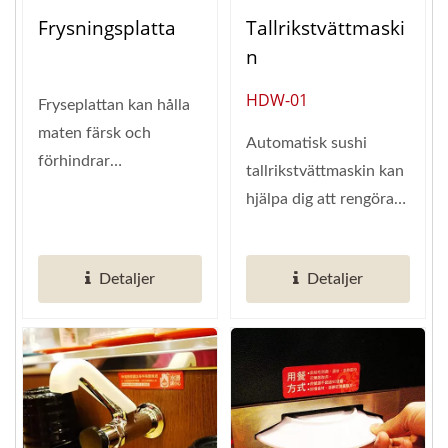
Frysningsplatta
Tallrikstvättmaski
N
HDW-01
Fryseplattan kan hålla
maten färsk och
Automatisk sushi
förhindrar
tallrikstvättmaskin kan
bakterietillväxt. Gör
hjälpa dig att rengöra
texturen bra! Den...
de stora mängder
använda...
Detaljer
Detaljer