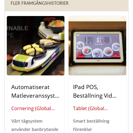
FLER FRAMGÅNGSHISTORIER
Automatiserat
IPad POS,
Matleveranssyste
Beställning Vid
M Cornering
Bordet
Cornering (Global
Tablet (Global
(Bordbeställnings
Leverantör Av Smart
Leverantör Av Smart
System)
Vårt tågsystem
Smart beställning
Restaurangautomation)
Restaurangautomation)
använder banbrytande
förenklar