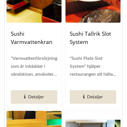
Sushi
Sushi Tallrik Slot
Varmvattenkran
System
"Varmvattenförsörjningssystemet",
"Sushi Plate Slot
som är inbäddat i
System" hjälper
vändskivan, använder
restaurangen att hålla
ett digitalt...
bordet prydligt. För att
minska...
Detaljer
Detaljer