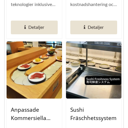
teknologier inklusive
kostnadshantering och
WiFi. Infraröd. Trådlös
ger enkel kontroll över
batteriladdning
marknadsföringsdata....
Detaljer
Detaljer
Anpassade
Sushi
Kommersiella
Fräschhetssystem
Sushi