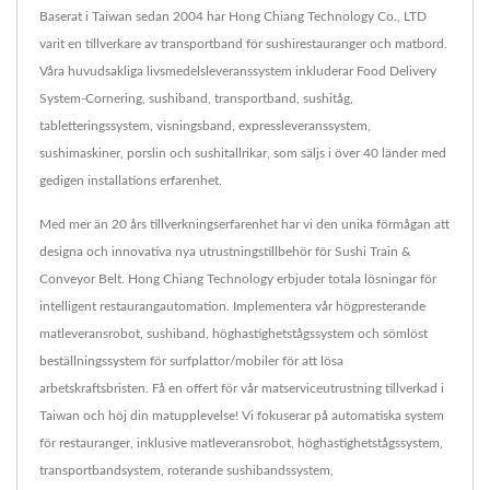
Baserat i Taiwan sedan 2004 har Hong Chiang Technology Co., LTD
varit en tillverkare av transportband för sushirestauranger och matbord.
Våra huvudsakliga livsmedelsleveranssystem inkluderar Food Delivery
System-Cornering, sushiband, transportband, sushitåg,
tabletteringssystem, visningsband, expressleveranssystem,
sushimaskiner, porslin och sushitallrikar, som säljs i över 40 länder med
gedigen installations erfarenhet.
Med mer än 20 års tillverkningserfarenhet har vi den unika förmågan att
designa och innovativa nya utrustningstillbehör för Sushi Train &
Conveyor Belt. Hong Chiang Technology erbjuder totala lösningar för
intelligent restaurangautomation. Implementera vår högpresterande
matleveransrobot, sushiband, höghastighetstågssystem och sömlöst
beställningssystem för surfplattor/mobiler för att lösa
arbetskraftsbristen. Få en offert för vår matserviceutrustning tillverkad i
Taiwan och höj din matupplevelse! Vi fokuserar på automatiska system
för restauranger, inklusive matleveransrobot, höghastighetstågssystem,
transportbandsystem, roterande sushibandssystem,