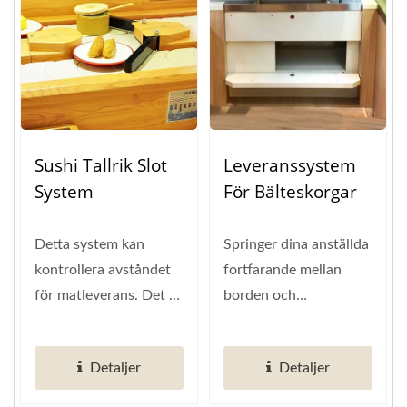
Sushi Tallrik Slot
Leveranssystem
System
För Bälteskorgar
Detta system kan
Springer dina anställda
kontrollera avståndet
fortfarande mellan
för matleverans. Det är
borden och
den bästa utrustningen
köksområdet? Har du
under...
ens tänkt på att du kan
Detaljer
Detaljer
göra...