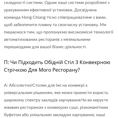
складності системи. Однак наші системи розроблені з
урахуванням ефективної установки. Досвідчена
команда Hong Chiang тісно співпрацюватиме з вами,
щоб забезпечити плавну та своєчасну установку. Ми
пишаємося тим, що пропонуємо високоякісні технології
автоматизованих ресторанів з мінімальними
перешкодами для вашої бізнес-діяльності.
П: Чи Підходить Обідній Стіл З Конвеєрною
Стрічкою Для Мого Ресторану?
A: Абсолютно!Столик для їжі на конвеєрі є
універсальним рішенням, яке може принести користь
широкому спектру закладів харчування.Чи ви керуєте
жвавим рестораном з конвеєром суші, різноманітним
буфетом або унікальним закладом харчування, наші