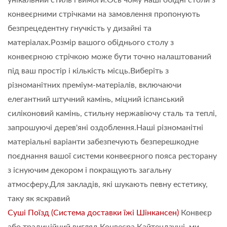
конвеєрними стрічками на замовлення пропонують
безпрецедентну гнучкість у дизайні та
матеріалах.Розмір вашого обіднього столу з
конвеєрною стрічкою може бути точно налаштований
під ваш простір і кількість місць.Виберіть з
різноманітних преміум-матеріалів, включаючи
елегантний штучний камінь, міцний іспанський
силіконовий камінь, стильну нержавіючу сталь та теплі,
запрошуючі дерев'яні оздоблення.Наші різноманітні
матеріальні варіанти забезпечують безперешкодне
поєднання вашої системи конвеєрного пояса ресторану
з існуючим декором і покращують загальну
атмосферу.Для закладів, які шукають певну естетику,
таку як яскравий
Суші Поїзд (Система доставки їжі Шінкансен)
Конвеєр
або традиційний вигляд Конвеєра Кайтендзуші, ми