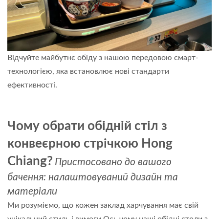
Відчуйте майбутнє обіду з нашою передовою смарт-
технологією, яка встановлює нові стандарти
ефективності.
Дізнайтеся більше
Чому обрати обідній стіл з
конвеєрною стрічкою Hong
Chiang?
Пристосовано до вашого
бачення: налаштовуваний дизайн та
матеріали
Ми розуміємо, що кожен заклад харчування має свій
унікальний стиль і вимоги.Ось чому наші обідні столи з