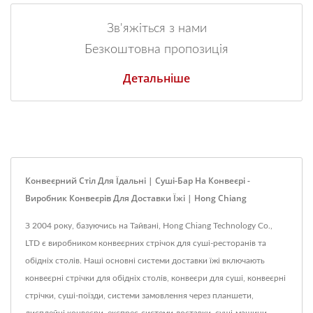
Зв'яжіться з нами
Безкоштовна пропозиція
Детальніше
Конвеєрний Стіл Для Їдальні | Суші-Бар На Конвеєрі -
Виробник Конвеєрів Для Доставки Їжі | Hong Chiang
З 2004 року, базуючись на Тайвані, Hong Chiang Technology Co.,
LTD є виробником конвеєрних стрічок для суші-ресторанів та
обідніх столів. Наші основні системи доставки їжі включають
конвеєрні стрічки для обідніх столів, конвеєри для суші, конвеєрні
стрічки, суші-поїзди, системи замовлення через планшети,