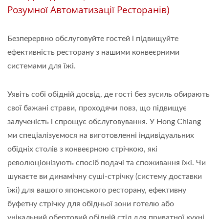
Розумної Автоматизації Ресторанів)
Безперервно обслуговуйте гостей і підвищуйте
ефективність ресторану з нашими конвеєрними
системами для їжі.
Уявіть собі обідній досвід, де гості без зусиль обирають
свої бажані страви, проходячи повз, що підвищує
залученість і спрощує обслуговування. У Hong Chiang
ми спеціалізуємося на виготовленні індивідуальних
обідніх столів з конвеєрною стрічкою, які
революціонізують спосіб подачі та споживання їжі. Чи
шукаєте ви динамічну суші-стрічку (систему доставки
їжі) для вашого японського ресторану, ефективну
буфетну стрічку для обідньої зони готелю або
унікальний обертовий обідній стіл для приватної кухні,