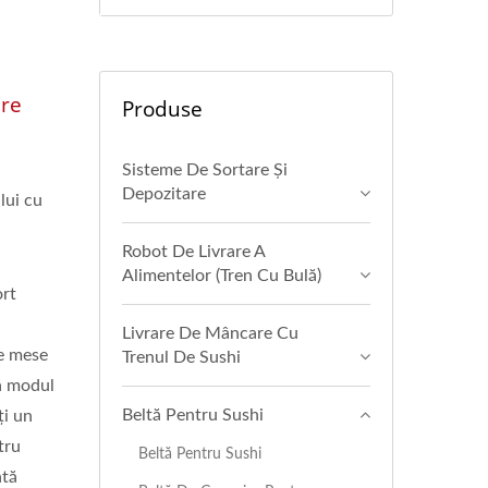
are
Produse
Sisteme De Sortare Și
Depozitare
lui cu
Robot De Livrare A
Alimentelor (Tren Cu Bulă)
ort
Livrare De Mâncare Cu
de mese
Trenul De Sushi
ă modul
Beltă Pentru Sushi
ți un
tru
Beltă Pentru Sushi
ntă