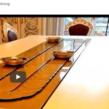
dining
Banda transportoare personalizată pentru masa de di
Sistem De Livrare A
Robot De Livrare 