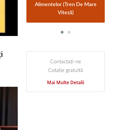
Mare
Alimentelor Cu Trenul
Ali
i
Contactați-ne
Cotație gratuită
Mai Multe Detalii