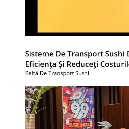
Alimentelor (tren De Mare
A
Viteză)
Sisteme De Transport Sushi D
Eficiența Și Reduceți Costuril
Beltă De Transport Sushi