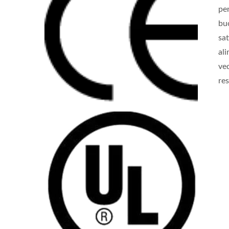
pe
buc
sa
al
ved
re