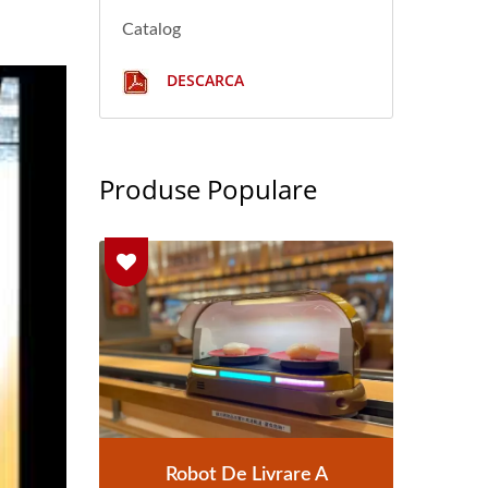
Catalog
DESCARCA
Produse Populare
ning
A
Sistem De Livrare A