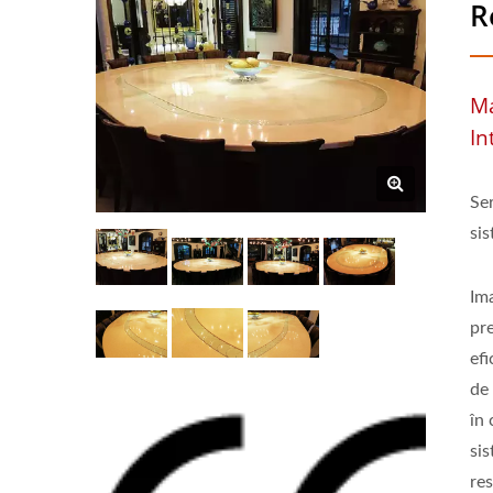
R
Ma
In
Ser
si
Ima
pre
efi
de
în 
si
re