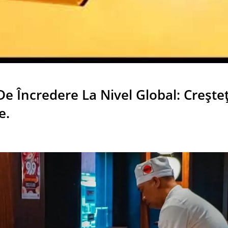
limentelor Cu Trenul
Alimentelor (tren De 
Viteză)
e Încredere La Nivel Global: Creșteț
e.