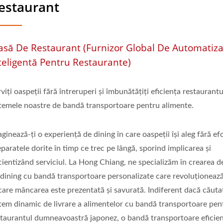
estaurant
să De Restaurant (Furnizor Global De Automatiz
teligentă Pentru Restaurante)
viți oaspeții fără întreruperi și îmbunătățiți eficiența restaurantu
stemele noastre de bandă transportoare pentru alimente.
ginează-ți o experiență de dining în care oaspeții își aleg fără ef
paratele dorite în timp ce trec pe lângă, sporind implicarea și
cientizând serviciul. La Hong Chiang, ne specializăm în crearea 
 dining cu bandă transportoare personalizate care revoluționeaz
care mâncarea este prezentată și savurată. Indiferent dacă căuta
stem dinamic de livrare a alimentelor cu bandă transportoare pen
staurantul dumneavoastră japonez, o bandă transportoare eficie