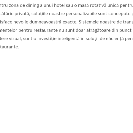
ntru zona de dining a unui hotel sau o masă rotativă unică pentr
ătărie privată, soluțiile noastre personalizabile sunt concepute 
tisface nevoile dumneavoastră exacte. Sistemele noastre de trans
imentelor pentru restaurante nu sunt doar atrăgătoare din punct
ere vizual; sunt o investiție inteligentă în soluții de eficiență pe
staurante.