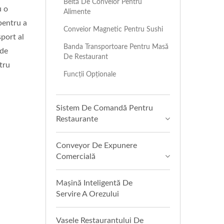
Beltă De Conveior Pentru
u o
Alimente
pentru a
Conveior Magnetic Pentru Sushi
port al
Banda Transportoare Pentru Masă
 de
De Restaurant
ntru
Funcții Opționale
Sistem De Comandă Pentru
Restaurante
Conveyor De Expunere
Comercială
Mașină Inteligentă De
Servire A Orezului
Vasele Restaurantului De