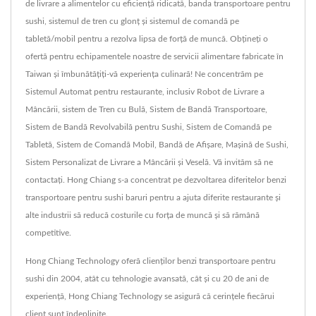
de livrare a alimentelor cu eficiență ridicată, banda transportoare pentru
sushi, sistemul de tren cu glonț și sistemul de comandă pe
tabletă/mobil pentru a rezolva lipsa de forță de muncă. Obțineți o
ofertă pentru echipamentele noastre de servicii alimentare fabricate în
Taiwan și îmbunătățiți-vă experiența culinară! Ne concentrăm pe
Sistemul Automat pentru restaurante, inclusiv Robot de Livrare a
Mâncării, sistem de Tren cu Bulă, Sistem de Bandă Transportoare,
Sistem de Bandă Revolvabilă pentru Sushi, Sistem de Comandă pe
Tabletă, Sistem de Comandă Mobil, Bandă de Afișare, Mașină de Sushi,
Sistem Personalizat de Livrare a Mâncării și Veselă. Vă invităm să ne
contactați. Hong Chiang s-a concentrat pe dezvoltarea diferitelor benzi
transportoare pentru sushi baruri pentru a ajuta diferite restaurante și
alte industrii să reducă costurile cu forța de muncă și să rămână
competitive.
Hong Chiang Technology oferă clienților benzi transportoare pentru
sushi din 2004, atât cu tehnologie avansată, cât și cu 20 de ani de
experiență, Hong Chiang Technology se asigură că cerințele fiecărui
client sunt îndeplinite.