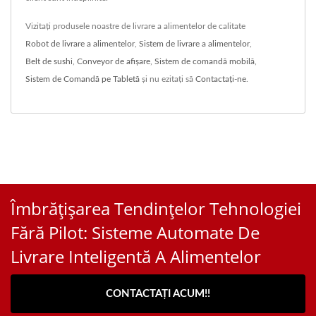
Vizitați produsele noastre de livrare a alimentelor de calitate
Robot de livrare a alimentelor
,
Sistem de livrare a alimentelor
,
Belt de sushi
,
Conveyor de afișare
,
Sistem de comandă mobilă
,
Sistem de Comandă pe Tabletă
și nu ezitați să
Contactați-ne
.
Îmbrățișarea Tendințelor Tehnologiei
Fără Pilot: Sisteme Automate De
Livrare Inteligentă A Alimentelor
CONTACTAȚI ACUM!!