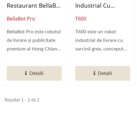
Restaurant BellaBot
Industrial Cu
Pro
Sarcină Grea
BellaBot Pro
T600
BellaBot Pro este robotul
T600 este un robot
de livrare și publicitate
industrial de livrare cu
premium al Hong Chiang
sarcină grea, conceput
Technology, distins...
pentru a transporta
sarcini...
Detalii
Detalii
Rezultat 1 - 2 de 2