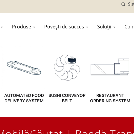
Produse
Povești de succes
Soluții
Con
AUTOMATED FOOD
SUSHI CONVEYOR
RESTAURANT
DELIVERY SYSTEM
BELT
ORDERING SYSTEM
obilăCăutat | Bandă Tran