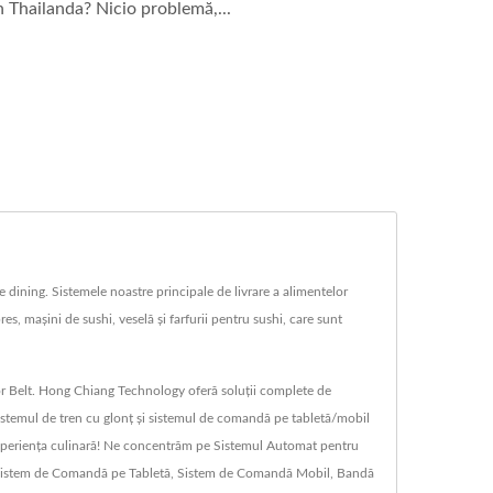
n Thailanda? Nicio problemă,...
dining. Sistemele noastre principale de livrare a alimentelor
s, mașini de sushi, veselă și farfurii pentru sushi, care sunt
or Belt. Hong Chiang Technology oferă soluții complete de
 sistemul de tren cu glonț și sistemul de comandă pe tabletă/mobil
ă experiența culinară! Ne concentrăm pe Sistemul Automat pentru
i, Sistem de Comandă pe Tabletă, Sistem de Comandă Mobil, Bandă