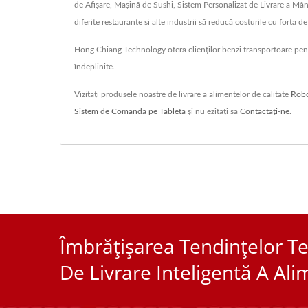
de Afișare, Mașină de Sushi, Sistem Personalizat de Livrare a Mânc
diferite restaurante și alte industrii să reducă costurile cu forța
Hong Chiang Technology oferă clienților benzi transportoare pentr
îndeplinite.
Vizitați produsele noastre de livrare a alimentelor de calitate
Robo
Sistem de Comandă pe Tabletă
și nu ezitați să
Contactați-ne
.
Îmbrățișarea Tendințelor Te
De Livrare Inteligentă A Ali