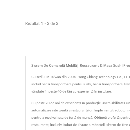
Rezultat 1 - 3 de 3
Sistem De Comandă Mobilă| Restaurant & Masa Sushi Prod
Cu sediul în Taiwan din 2004, Hong Chiang Technology Co., LTD a 
includ benzi transportoare pentru sushi, benzi transportoare, tren
vândute în peste 40 de țări cu experiență în instalare.
Cu peste 20 de ani de experiență în producție, avem abilitatea u
automatizare inteligentă a restaurantelor. Implementați robotul n
pentru a rezolva lipsa de forță de muncă. Obțineți o ofertă pent
restaurante, inclusiv Robot de Livrare a Mâncării, sistem de T