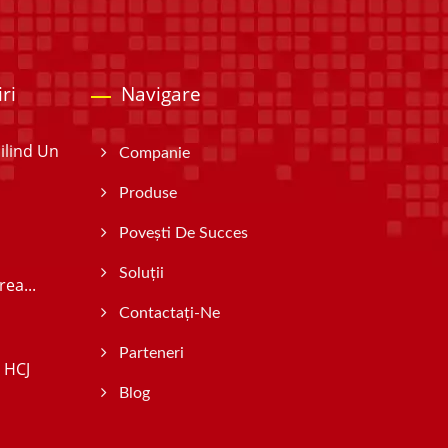
ri
Navigare
ilind Un
Companie
Produse
Povești De Succes
Soluții
ea...
Contactați-Ne
Parteneri
 HCJ
Blog