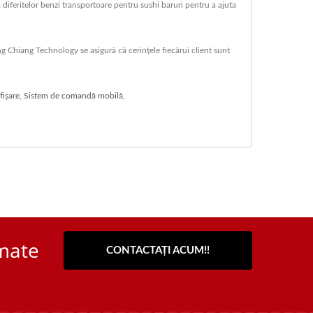
diferitelor benzi transportoare pentru sushi baruri pentru a ajuta
g Chiang Technology se asigură că cerințele fiecărui client sunt
fișare
,
Sistem de comandă mobilă
,
omate
CONTACTAȚI ACUM!!