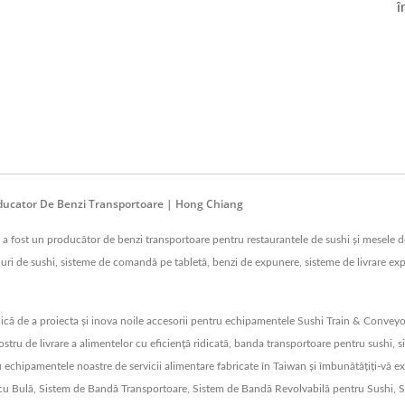
î
ucator De Benzi Transportoare | Hong Chiang
fost un producător de benzi transportoare pentru restaurantele de sushi și mesele de 
uri de sushi, sisteme de comandă pe tabletă, benzi de expunere, sisteme de livrare expre
nică de a proiecta și inova noile accesorii pentru echipamentele Sushi Train & Convey
ostru de livrare a alimentelor cu eficiență ridicată, banda transportoare pentru sushi,
ru echipamentele noastre de servicii alimentare fabricate în Taiwan și îmbunătățiți-v
ren cu Bulă, Sistem de Bandă Transportoare, Sistem de Bandă Revolvabilă pentru Sush