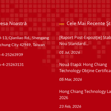
esa Noastră
Cele Mai Recente Ști
[Raport Post-Expoziție] Stab
-13, Qianliao Rd., Shengang
Nou Standard...
aichung City 42949, Taiwan
01 Jul, 2026
-4-25263939
Nouă Etapă: Hong Chiang
6-4-25263131
Technology Obține Certificar
05 Mar, 2026
Hong Chiang Technology La
2026
23 Feb, 2026