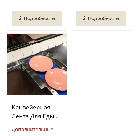
Еды
"Магнитный...
автоматизированных...
Умных Ресторанов)
Системы Суши Конвейер
Подробности
Подробности
Конвейерная
Лента Для Еды
(Дополнительны
Дополнительные
Е Функции)