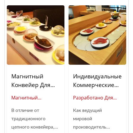
Магнитный
Индивидуальные
Конвейер Для
Коммерческие
Еды
Системы Суши
Магнитный
Разработано Для
Конвейеров:
Конвейер Суши
Высокопроизводительно
Автоматизирова
В отличие от
Как ведущий
(глобальный
Питания: Проверенные Н
Нные Решения
традиционного
мировой
Поставщик
Практике
Для Доставки
цепного конвейера,
производитель
Автоматизации
Автоматизированные