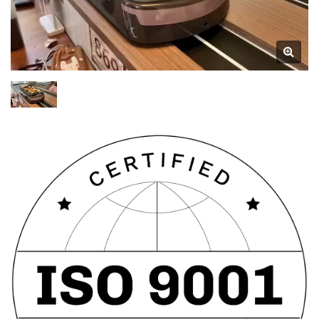
(Hurtigtoget) Samtidig Som
Den Introduserer Nye
Funksjoner.
Optimaliseringer Har Blitt
Gjort I Kjøretøyrommet, Noe
Som Gjør Det Lettere Å
Plassere Måltider.
Innføringen Av 'To-Veis
Hentedesign' Forbedrer
Spiseopplevelsen, Ettersom
Indikatorlampene På Begge