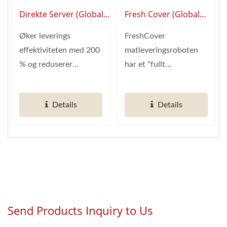
Direkte Server (Global
Fresh Cover (Global
Leverandør Av Smart
Leverandør Av Smart
Øker leverings
FreshCover
Restaurantautomatisering)
Restaurantautomatisering
effektiviteten med 200
matleveringsroboten
% og reduserer
har et "fullt
arbeidsbehovet med
automatisert
halvparten, AI-
beskyttelsesdeksel,"
Details
Details
systemet...
som sikrer både...