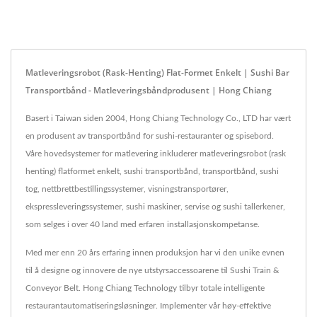
Matleveringsrobot (Rask-Henting) Flat-Formet Enkelt | Sushi Bar
Transportbånd - Matleveringsbåndprodusent | Hong Chiang
Basert i Taiwan siden 2004, Hong Chiang Technology Co., LTD har vært
en produsent av transportbånd for sushi-restauranter og spisebord.
Våre hovedsystemer for matlevering inkluderer matleveringsrobot (rask
henting) flatformet enkelt, sushi transportbånd, transportbånd, sushi
tog, nettbrettbestillingssystemer, visningstransportører,
ekspressleveringssystemer, sushi maskiner, servise og sushi tallerkener,
som selges i over 40 land med erfaren installasjonskompetanse.
Med mer enn 20 års erfaring innen produksjon har vi den unike evnen
til å designe og innovere de nye utstyrsaccessoarene til Sushi Train &
Conveyor Belt. Hong Chiang Technology tilbyr totale intelligente
restaurantautomatiseringsløsninger. Implementer vår høy-effektive