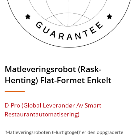
Sider Av Kjøretøyet Lyser
Opp I Henhold Til Retningen
For Kundens Måltidshenting,
Noe Som Gir En Mer
Praktisk Spiseopplevelse Ved
Matleveringsrobot (Rask-
Levering. | Restaurant &
Henting) Flat-Formet Enkelt
Spisesteder Sushi
Transportbånd Produsent |
Hong Chiang
D-Pro (Global Leverandør Av Smart
Restaurantautomatisering)
'Matleveringsroboten (Hurtigtoget)' er den oppgraderte