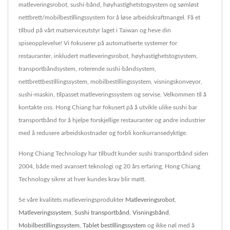
matleveringsrobot, sushi-bånd, høyhastighetstogsystem og sømløst
nettbrett/mobilbestillingssystem for å løse arbeidskraftmangel. Få et
tilbud på vårt matserviceutstyr laget i Taiwan og heve din
spiseopplevelse! Vi fokuserer på automatiserte systemer for
restauranter, inkludert matleveringsrobot, høyhastighetstogsystem,
transportbåndsystem, roterende sushi-båndsystem,
nettbrettbestillingssystem, mobilbestillingssystem, visningskonveyor,
sushi-maskin, tilpasset matleveringssystem og servise. Velkommen til å
kontakte oss. Hong Chiang har fokusert på å utvikle ulike sushi bar
transportbånd for å hjelpe forskjellige restauranter og andre industrier
med å redusere arbeidskostnader og forbli konkurransedyktige.
Hong Chiang Technology har tilbudt kunder sushi transportbånd siden
2004, både med avansert teknologi og 20 års erfaring, Hong Chiang
Technology sikrer at hver kundes krav blir møtt.
Se våre kvalitets matleveringsprodukter
Matleveringsrobot
,
Matleveringssystem
,
Sushi transportbånd
,
Visningsbånd
,
Mobilbestillingssystem
,
Tablet bestillingssystem
og ikke nøl med å