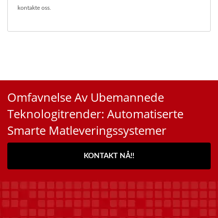
kontakte oss
.
Omfavnelse Av Ubemannede
Teknologitrender: Automatiserte
Smarte Matleveringssystemer
KONTAKT NÅ!!