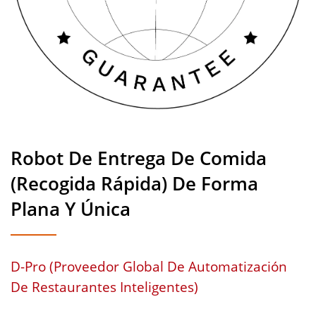
Lados Del Vehículo Se
Iluminan Según La Dirección
De La Recogida De La
Comida Del Cliente,
Proporcionando Una
Robot De Entrega De Comida
Experiencia De Comida Más
(Recogida Rápida) De Forma
Conveniente Al Momento De
Plana Y Única
La Entrega. | Fabricante De
Cintas Transportadoras De
D-Pro (Proveedor Global De Automatización
Sushi Para Restaurantes Y
De Restaurantes Inteligentes)
Comedores | Hong Chiang