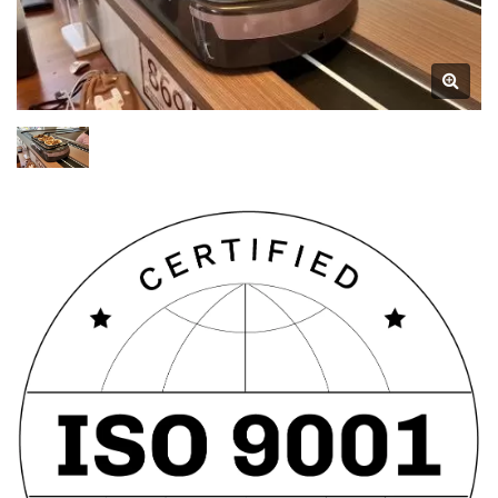
Introduce Nuevas
Características. Se Han
Realizado Optimizaciones En
El Espacio Del Vehículo, Lo
Que Permite Una Colocación
Más Fácil De Las Comidas.
La Introducción Del 'Diseño
De Recogida Bidireccional'
Mejora La Experiencia
Gastronómica, Ya Que Las
Luces Indicadoras En Ambos