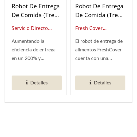
Robot De Entrega
Robot De Entrega
De Comida (Tren
De Comida (Tren
Bala)
Bala)
Servicio Directo
Fresh Cover
(Proveedor Global De
(Proveedor Global De
Aumentando la
El robot de entrega de
Automatización
Automatización De
eficiencia de entrega
alimentos FreshCover
Inteligente Para
Restaurantes
en un 200% y
cuenta con una
Restaurantes)
Inteligentes)
reduciendo las
"cubierta protectora
necesidades laborales a
totalmente...
Detalles
Detalles
la mitad,...