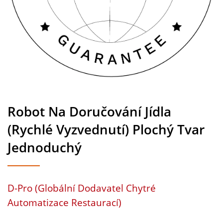
Se Rozsvěcují Podle Směru
Vyzvednutí Jídla Zákazníka,
Což Poskytuje Pohodlnější
Zážitek Z Jídla Při Doručení.
| Výrobce Sushi Dopravníků
Robot Na Doručování Jídla
Pro Restaurace A Stolování |
(Rychlé Vyzvednutí) Plochý Tvar
Hong Chiang
Jednoduchý
D-Pro (Globální Dodavatel Chytré
Automatizace Restaurací)