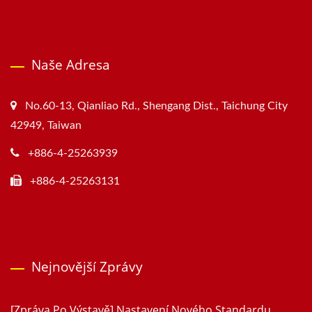
Naše Adresa
No.60-13, Qianliao Rd., Shengang Dist., Taichung City
42949, Taiwan
+886-4-25263939
+886-4-25263131
Nejnovější Zprávy
[Zpráva Po Výstavě] Nastavení Nového Standardu...