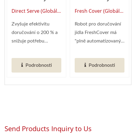
(rychlovlak)
(rychlovlak)
Direct Serve (Globální
Fresh Cover (globální
Dodavatel Chytré
Dodavatel Chytré
Zvyšuje efektivitu
Robot pro doručování
Automatizace
Automatizace
doručování o 200 % a
jídla FreshCover má
Restaurací)
Restaurací)
snižuje potřebu
"plně automatizovaný
pracovní síly na
ochranný kryt," který...
polovinu,...
Podrobnosti
Podrobnosti