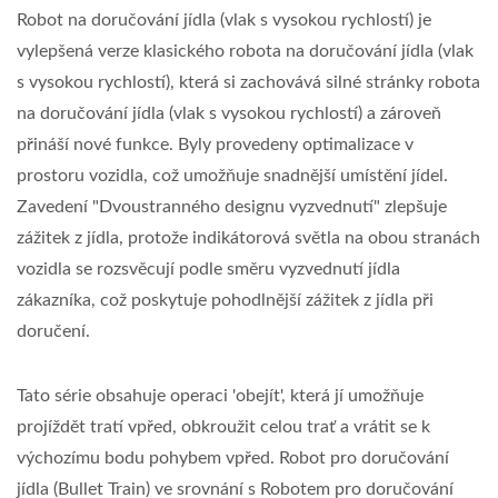
Robot na doručování jídla (vlak s vysokou rychlostí) je
vylepšená verze klasického robota na doručování jídla (vlak
s vysokou rychlostí), která si zachovává silné stránky robota
na doručování jídla (vlak s vysokou rychlostí) a zároveň
přináší nové funkce. Byly provedeny optimalizace v
prostoru vozidla, což umožňuje snadnější umístění jídel.
Zavedení "Dvoustranného designu vyzvednutí" zlepšuje
zážitek z jídla, protože indikátorová světla na obou stranách
vozidla se rozsvěcují podle směru vyzvednutí jídla
zákazníka, což poskytuje pohodlnější zážitek z jídla při
doručení.
Tato série obsahuje operaci 'obejít', která jí umožňuje
projíždět tratí vpřed, obkroužit celou trať a vrátit se k
výchozímu bodu pohybem vpřed. Robot pro doručování
jídla (Bullet Train) ve srovnání s Robotem pro doručování