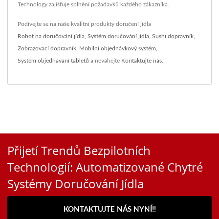
Technology zajišťuje splnění požadavků každého zákazníka.
Podívejte se na naše kvalitní produkty doručení jídla
Robot na doručování jídla
,
Systém doručování jídla
,
Sushi dopravník
,
Zobrazovací dopravník
,
Mobilní objednávkový systém
,
Systém objednávání tabletů
a neváhejte
Kontaktujte nás
.
Přijetí Trendů Bezpilotních
Technologií: Automatizované Chytré
Systémy Doručování Jídla
KONTAKTUJTE NÁS NYNÍ!!