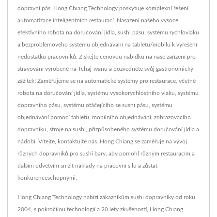
dopravní pás. Hong Chiang Technology poskytuje komplexní řešení
automatizace inteligentních restaurací. Nasazení našeho vysoce
efektivního robota na doručování jídla, sushi pásu, systému rychlovlaku
a bezproblémového systému objednávání na tabletu/mobilu k vyřešení
nedostatku pracovníků. Získejte cenovou nabídku na naše zařízení pro
stravování vyrobené na Tchaj-wanu a pozvedněte svůj gastronomický
zážitek! Zaměřujeme se na automatické systémy pro restaurace, včetně
robota na doručování jídla, systému vysokorychlostního vlaku, systému
dopravního pásu, systému otáčejícího se sushi pásu, systému
objednávání pomocí tabletů, mobilního objednávání, zobrazovacího
dopravníku, stroje na sushi, přizpůsobeného systému doručování jídla a
nádobí. Vítejte, kontaktujte nás. Hong Chiang se zaměřuje na vývoj
různých dopravníků pro sushi bary, aby pomohl různým restauracím a
dalším odvětvím snížit náklady na pracovní sílu a zůstat
konkurenceschopnými.
Hong Chiang Technology nabízí zákazníkům sushi dopravníky od roku
2004, s pokročilou technologií a 20 lety zkušeností, Hong Chiang