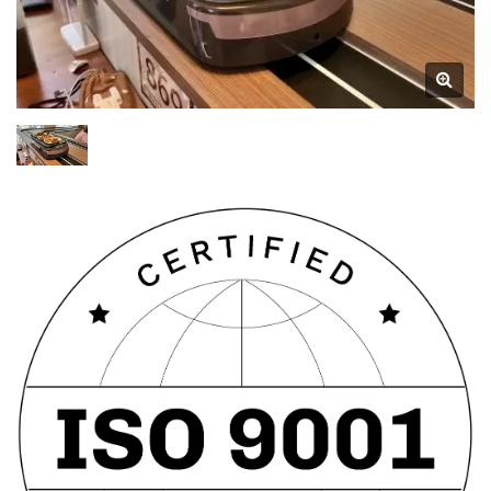
Vysokou Rychlostí) A
Zároveň Přináší Nové
Funkce. Byly Provedeny
Optimalizace V Prostoru
Vozidla, Což Umožňuje
Snadnější Umístění Jídel.
Zavedení "Dvoustranného
Designu Vyzvednutí"
Zlepšuje Zážitek Z Jídla,
Protože Indikátorová Světla
Na Obou Stranách Vozidla