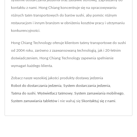
systemie dostarczania jedzenia oraz zastawie stołowej. Zapraszamy do
kontaktu z nami. Hong Chiang koncentruje się na opracowywaniu
różnych taśm transportowych do barów sushi, aby pomóc różnym
restauracjom i innym branżom w obniżeniu kosztów pracy i utrzymaniu
konkurencyjności.
Hong Chiang Technology oferuje klientom taśmy transportowe do sushi
od 2004 roku, zarówno z zaawansowaną technologią, jak i 20-letnim
doświadczeniem, Hong Chiang Technology zapewnia spełnienie
wymagań każdego klienta.
Zobacz nasze wysokiej jakości produkty dostawy jedzenia
Robot do dostarczania jedzenia
,
System dostarczania jedzenia
,
Taśma do sushi
,
Wyświetlacz taśmowy
,
System zamawiania mobilnego
,
System zamawiania tabletów
i nie wahaj się
Skontaktuj się z nami
.