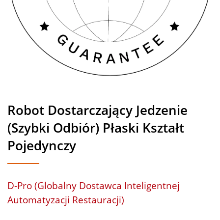
Doświadczenie Kulinarne,
Ponieważ Lampki
Wskaźnikowe Po Obu
Stronach Pojazdu Świecą W
Zależności Od Kierunku
Robot Dostarczający Jedzenie
Odbioru Posiłku Przez
(Szybki Odbiór) Płaski Kształt
Klienta, Co Zapewnia
Pojedynczy
Wygodniejsze
Doświadczenie Podczas
D-Pro (Globalny Dostawca Inteligentnej
Dostawy. | Producent Taśm
Automatyzacji Restauracji)
Sushi W Restauracjach I