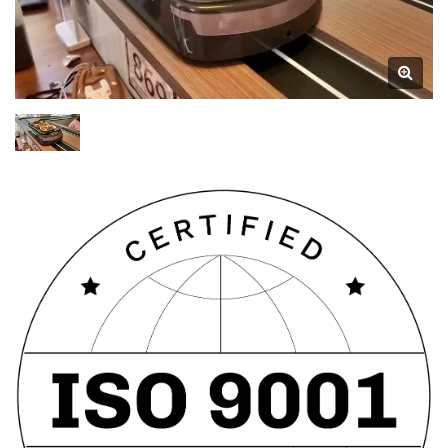
Jedzenie (Pociąg
Ekspresowy) Przy
Jednoczesnym
Wprowadzeniu Nowych
Funkcji. Wprowadzono
Optymalizacje W Przestrzeni
Pojazdu, Co Umożliwia
Łatwiejsze Umieszczanie
Posiłków. Wprowadzenie
'Dwukierunkowego Projektu
Odbioru' Poprawia