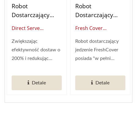
Robot
Robot
Dostarczający
Dostarczający
Jedzenie (Pociąg
Jedzenie (Pociąg
Direct Serve
Fresh Cover
Pociskowy)
Pociskowy)
(Globalny Dostawca
(globalny Dostawca
Zwiększając
Robot dostarczający
Inteligentnej
Inteligentnej
efektywność dostaw o
jedzenie FreshCover
Automatyzacji
Automatyzacji
200% i redukując
posiada "w pełni
Restauracji)
Restauracji)
potrzeby na
zautomatyzowaną
pracowników o
osłonę ochronną",...
Detale
Detale
połowę,...