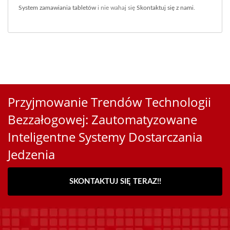
System zamawiania tabletów
i nie wahaj się
Skontaktuj się z nami
.
Przyjmowanie Trendów Technologii
Bezzałogowej: Zautomatyzowane
Inteligentne Systemy Dostarczania
Jedzenia
SKONTAKTUJ SIĘ TERAZ!!