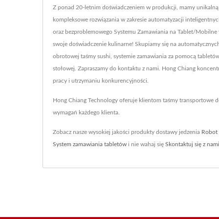
Z ponad 20-letnim doświadczeniem w produkcji, mamy unikalną z
kompleksowe rozwiązania w zakresie automatyzacji inteligentn
oraz bezproblemowego Systemu Zamawiania na Tablet/Mobilne w
swoje doświadczenie kulinarne! Skupiamy się na automatycznych 
obrotowej taśmy sushi, systemie zamawiania za pomocą tabletów
stołowej. Zapraszamy do kontaktu z nami. Hong Chiang koncent
pracy i utrzymaniu konkurencyjności.
Hong Chiang Technology oferuje klientom taśmy transportowe d
wymagań każdego klienta.
Zobacz nasze wysokiej jakości produkty dostawy jedzenia
Robot 
System zamawiania tabletów
i nie wahaj się
Skontaktuj się z nam