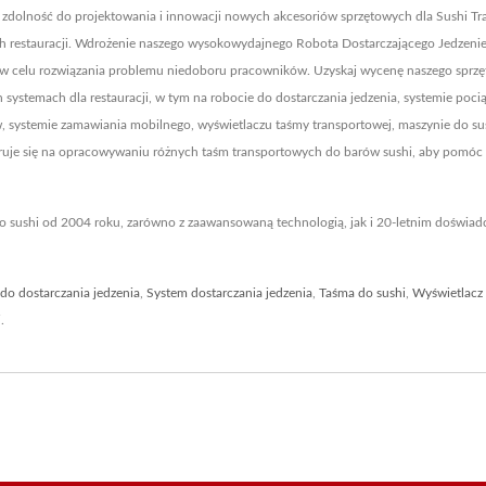
dolność do projektowania i innowacji nowych akcesoriów sprzętowych dla Sushi Tra
ych restauracji. Wdrożenie naszego wysokowydajnego Robota Dostarczającego Jedzeni
 celu rozwiązania problemu niedoboru pracowników. Uzyskaj wycenę naszego sprz
systemach dla restauracji, w tym na robocie do dostarczania jedzenia, systemie poc
, systemie zamawiania mobilnego, wyświetlaczu taśmy transportowej, maszynie do sus
ruje się na opracowywaniu różnych taśm transportowych do barów sushi, aby pomóc
o sushi od 2004 roku, zarówno z zaawansowaną technologią, jak i 20-letnim doświa
do dostarczania jedzenia
,
System dostarczania jedzenia
,
Taśma do sushi
,
Wyświetlacz
i
.