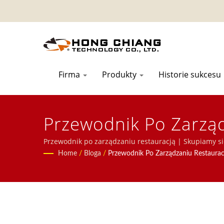
Firma
Produkty
Historie sukcesu
Przewodnik Po Zarzą
Tajwanie | Hong Chi
Przewodnik po zarządzaniu restauracją | Skupiamy si
magnetycznego, systemie taśmy transportowej, syste
Home
/
Bloga
/
Przewodnik Po Zarządzaniu Restaurac
wyświetlającej, maszynie do sushi, dostosowanym sys