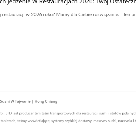
ch Jedzenie W Restauracjach 2026: Twój Ostatec
 restauracji w 2026 roku? Mamy dla Ciebie rozwiązanie. Ten p
 Sushi W Tajwanie | Hong Chiang
., LTD jest producentem taśm transportowych dla restauracji sushi i stołów jadalny
tabletach, taśmy wyświetlające, systemy szybkiej dostawy, maszyny sushi, naczynia i 