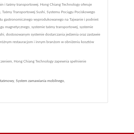
in i taśmy transportowej. Hong Chiang Technology oferuje
e, Taśmy Transportowej Sushi, Systemu Pociągu Pociskowego
ętu gastronomicznego wyprodukowanego na Tajwanie i podnieś
iągu magnetycznego, systemie taśmy transportowej, systemie
hi, dostosowanym systemie dostarczania jedzenia oraz zastawie
 różnym restauracjom i innym branżom w obniżeniu kosztów
dczeniem, Hong Chiang Technology zapewnia spełnienie
 taśmowy
,
System zamawiania mobilnego
,