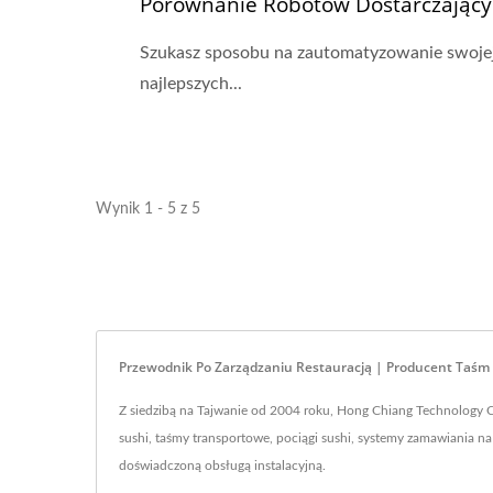
Porównanie Robotów Dostarczający
Szukasz sposobu na zautomatyzowanie swojej
najlepszych...
Wynik 1 - 5 z 5
Przewodnik Po Zarządzaniu Restauracją | Producent Taśm
Z siedzibą na Tajwanie od 2004 roku, Hong Chiang Technology Co
sushi, taśmy transportowe, pociągi sushi, systemy zamawiania na 
doświadczoną obsługą instalacyjną.