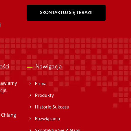
SKONTAKTUJ SIĘ TERAZ!!
a
ości
Nawigacja
nawiamy
Firma
i!...
Produkty
Historie Sukcesu
 Chiang
Rozwiązania
Skontaktuj Się Z Nami