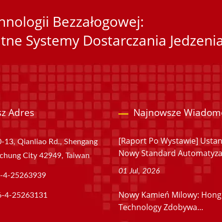
nologii Bezzałogowej:
tne Systemy Dostarczania Jedzeni
z Adres
Najnowsze Wiadom
[Raport Po Wystawie] Usta
-13, Qianliao Rd., Shengang
Nowy Standard Automatyzacj
aichung City 42949, Taiwan
01 Jul, 2026
-4-25263939
Nowy Kamień Milowy: Hong
6-4-25263131
Technology Zdobywa...