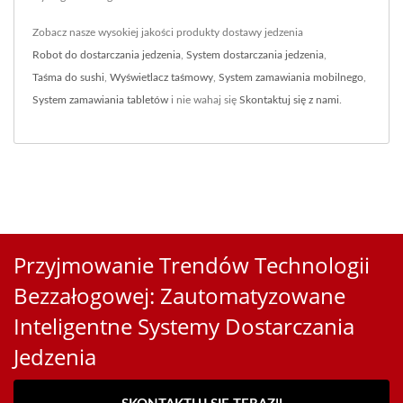
Zobacz nasze wysokiej jakości produkty dostawy jedzenia
Robot do dostarczania jedzenia
,
System dostarczania jedzenia
,
Taśma do sushi
,
Wyświetlacz taśmowy
,
System zamawiania mobilnego
,
System zamawiania tabletów
i nie wahaj się
Skontaktuj się z nami
.
Przyjmowanie Trendów Technologii
Bezzałogowej: Zautomatyzowane
Inteligentne Systemy Dostarczania
Jedzenia