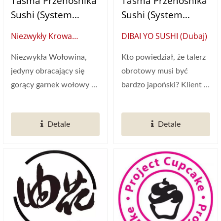
Taśma Przenośnika
Taśma Przenośnika
Sushi (System
Sushi (System
Dostawy Żywności)
Dostawy Żywności)
Niezwykły Krowa
DIBAI YO SUSHI (Dubaj)
(Tajwan)
Niezwykła Wołowina,
Kto powiedział, że talerz
jedyny obracający się
obrotowy musi być
gorący garnek wołowy w
bardzo japoński? Klient z
Tainan prowadzi cię...
Dubaju na Bliskim...
Detale
Detale