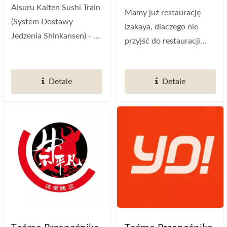
Aisuru Kaiten Sushi Train
Mamy już restaurację
(System Dostawy
izakaya, dlaczego nie
Jedzenia Shinkansen) - To
przyjść do restauracji
jest japońska
sushi? Pomysł na
restauracja...
automatyczną...
Detale
Detale