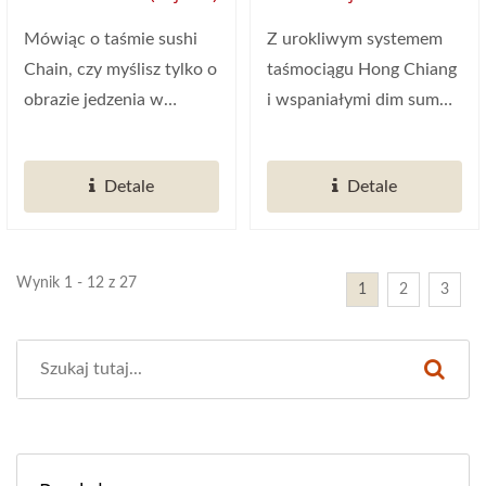
Ting (Tajwan)
Mówiąc o taśmie sushi
Z urokliwym systemem
Chain, czy myślisz tylko o
taśmociągu Hong Chiang
obrazie jedzenia w
i wspaniałymi dim sum
restauracji? Jeśli...
od świetnego szefa
kuchni,...
Detale
Detale
Wynik 1 - 12 z 27
1
2
3