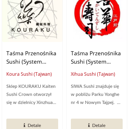
Taśma Przenośnika
Taśma Przenośnika
Sushi (System
Sushi (System
Dostawy Żywności)
Dostawy Żywności)
Koura Sushi (Tajwan)
Xihua Sushi (Tajwan)
Sklep KOURAKU Kaiten
SIWA Sushi znajduje się
Sushi Crown otworzył
w pobliżu Parku Yonghe
się w dzielnicy Xinzhuang
nr 4 w Nowym Tajpej.
w Nowym Tajpej pod
System taśmowy ze
koniec...
stali...
Detale
Detale