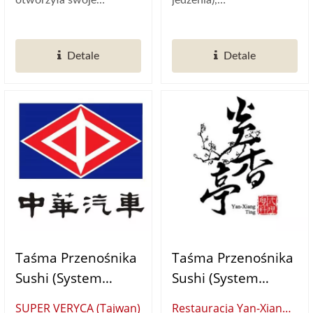
otworzyła swoje
jedzenia),
podwoje w połowie
zaprojektowana i
czerwca 2015...
opracowana przez
Detale
Detale
Hong...
Taśma Przenośnika
Taśma Przenośnika
Sushi (System
Sushi (System
Dostawy Żywności)
Dostawy Żywności)
SUPER VERYCA (Tajwan)
Restauracja Yan-Xiang