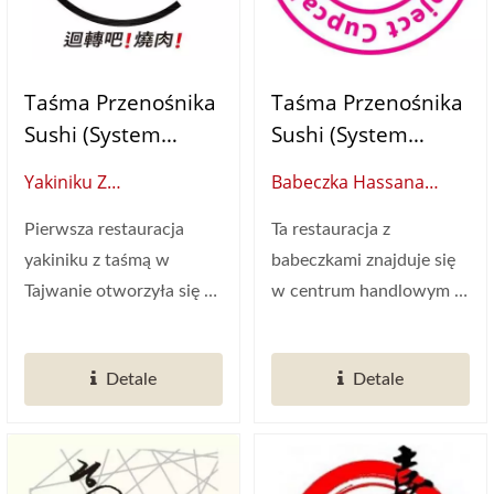
Taśma Przenośnika
Taśma Przenośnika
Sushi (System
Sushi (System
Dostawy Żywności)
Dostawy Żywności)
Yakiniku Z
Babeczka Hassana
Taśmociągiem (Tajwan)
Nassera (Dubaj)
Pierwsza restauracja
Ta restauracja z
yakiniku z taśmą w
babeczkami znajduje się
Tajwanie otworzyła się w
w centrum handlowym w
lipcu 2020 roku. Inna...
Dubaju. Główne kolory
restauracji...
Detale
Detale