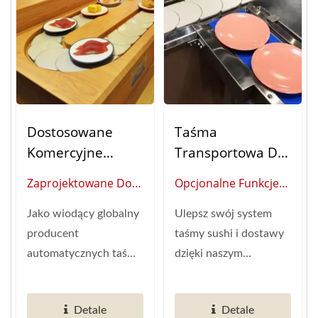
Dostosowane
Taśma
Komercyjne
Transportowa Do
Systemy Taśm
Jedzenia
Zaprojektowane Do
Opcjonalne Funkcje
Sushi:
(opcjonalne
Dużej Wydajności:
(Globalny Dostawca
Zautomatyzowan
Funkcje)
Jako wiodący globalny
Ulepsz swój system
Sprawdzone W
Inteligentnej
E Rozwiązania Do
producent
taśmy sushi i dostawy
Terenie
Automatyzacji
Dostarczania
automatycznych taśm
dzięki naszym
Zautomatyzowane
Restauracji)
Jedzenia
do sushi z ponad 20-
dodatkom, takim jak
Systemy Taśm Sushi
letnim
zmywarka do talerzy,...
Detale
Detale
doświadczeniem,...