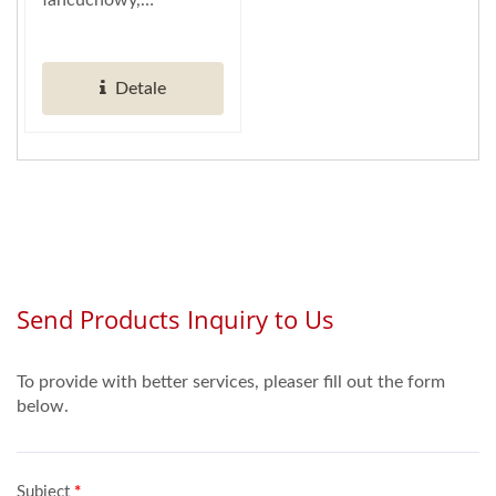
łańcuchowy,
Automatyzacji
"Magnetyczny
Restauracji)
Przenośnik" Hong
Detale
Chiang może...