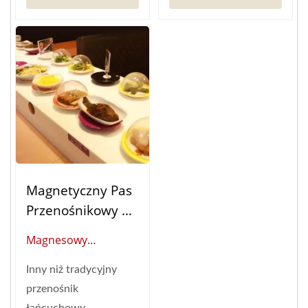
Magnetyczny Pas
Przenośnikowy Do
Żywności
Magnesowy
Przenośnik Sushi
Inny niż tradycyjny
(globalny Dostawca
przenośnik
Inteligentnej