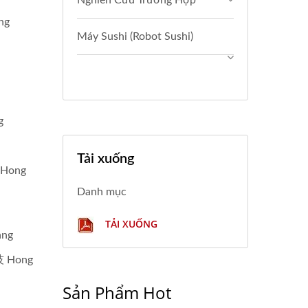
Nghiên Cứu Trường Hợp
ng
Máy Sushi (Robot Sushi)
g
Tải xuống
 Hong
Danh mục
TẢI XUỐNG
ang
技 Hong
Sản Phẩm Hot