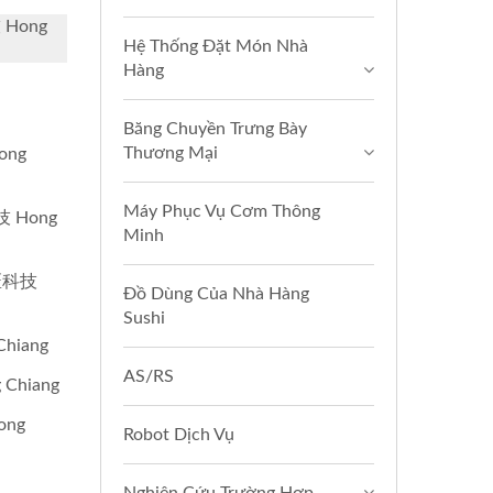
Hong
Hệ Thống Đặt Món Nhà
Hàng
Băng Chuyền Trưng Bày
Thương Mại
ong
Máy Phục Vụ Cơm Thông
技 Hong
Minh
鴻匠科技
Đồ Dùng Của Nhà Hàng
Sushi
hiang
AS/RS
Chiang
ong
Robot Dịch Vụ