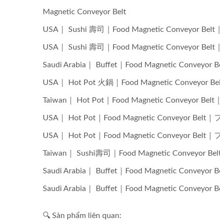
Magnetic Conveyor Belt
USA｜ Sushi 壽司｜Food Magnetic Conve
USA｜ Sushi 壽司｜Food Magnetic Conve
Saudi Arabia｜ Buffet｜Food Magnetic 
USA｜ Hot Pot 火鍋｜Food Magnetic Conv
Taiwan｜ Hot Pot｜Food Magnetic Conv
Robot Giao Hàng Thực Phẩm
Hệ
USA｜ Hot Pot｜Food Magnetic Conveyo
(Tàu Cao Tốc)
USA｜ Hot Pot｜Food Magnetic Conveyo
Taiwan｜ Sushi壽司｜Food Magnetic Conv
Saudi Arabia｜ Buffet｜Food Magnetic 
Saudi Arabia｜ Buffet｜Food Magnetic 
🔍 Sản phẩm liên quan: