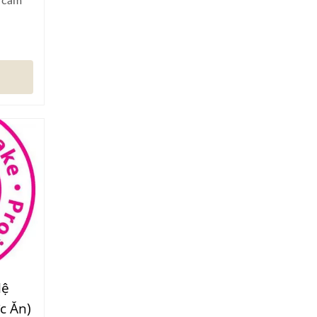
n cảm
Hệ
c Ăn)