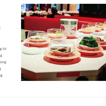
c
g từ
ng
húng
g
ng