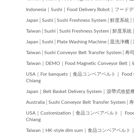
Indonesia｜Sushi｜Food Delivery Ro
Japan│Sushi│Sushi Freshness System│鮮度系統
Taiwan│Sushi│Sushi Freshness System│鮮度系
Japan│Sushi│Plate Washing Machine│皿洗
Taiwan│Sushi Conveyor Belt Transfer Sy
Taiwan｜DEMO｜Food Magnetic Conveyo
USA｜For banquets｜食品コンベアベルト｜ Food Conve
Chiang
Japan｜Belt Basket Delivery System｜滾帶式收
Australia│Sushi Conveyor Belt Transfer
USA｜Customization｜食品コンベアベルト｜ Food Conv
Chiang
Taiwan｜HK-style dim sum｜食品コンベアベルト｜ Fo