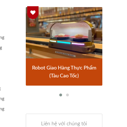
ng
g
c Phẩm
Hệ Thống Giao Hàng Thực
Ro
Phẩm
g
ng
ng
Liên hệ với chúng tôi