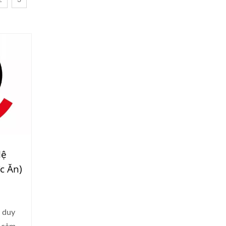
2
3
Hệ
c Ăn)
y duy