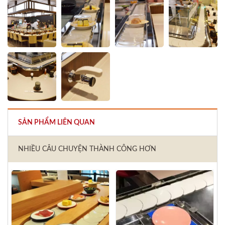
SẢN PHẨM LIÊN QUAN
NHIỀU CÂU CHUYỆN THÀNH CÔNG HƠN