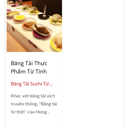
Băng Tải Thực
Phẩm Từ Tính
Băng Tải Sushi Từ
Tính (Nhà Cung Cấp
Khác với băng tải xích
Toàn Cầu Về Tự Động
truyền thống, "Băng tải
Hóa Nhà Hàng Thông
từ tính" của Hong
Minh)
Chiang...