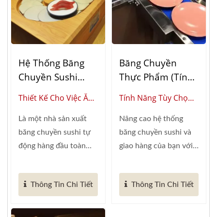
Hệ Thống Băng
Băng Chuyền
Chuyền Sushi
Thực Phẩm (Tính
Thương Mại Tùy
Năng Tùy Chọn)
Thiết Kế Cho Việc Ăn
Tính Năng Tùy Chọn
Chỉnh: Giải Pháp
Uống Với Khối Lượng
(Nhà Cung Cấp Toàn
Giao Hàng Thực
Là một nhà sản xuất
Nâng cao hệ thống
Lớn: Hệ Thống Băng
Cầu Về Tự Động Hóa
Phẩm Tự Động
băng chuyền sushi tự
băng chuyền sushi và
Chuyền Sushi Tự
Nhà Hàng Thông
động hàng đầu toàn
giao hàng của bạn với
Động Đã Được
Minh)
cầu với...
các phụ kiện...
Chứng Minh
Thông Tin Chi Tiết
Thông Tin Chi Tiết