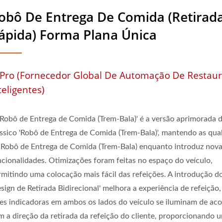
ão Do 'Design De Retirada 
obô De Entrega De Comida (Retirad
eição, Pois As Luzes Indic
ápida) Forma Plana Única
 Iluminam De Acordo Com A
te, Proporcionando Uma Ex
Pro (Fornecedor Global De Automação De Restau
teligentes)
iente Na Entrega. | Fabric
ushi Para Restaurantes E 
'Robô de Entrega de Comida (Trem-Bala)' é a versão aprimorada 
ássico 'Robô de Entrega de Comida (Trem-Bala)', mantendo as qua
 Robô de Entrega de Comida (Trem-Bala) enquanto introduz nov
ncionalidades. Otimizações foram feitas no espaço do veículo,
rmitindo uma colocação mais fácil das refeições. A introdução d
sign de Retirada Bidirecional' melhora a experiência de refeição,
zes indicadoras em ambos os lados do veículo se iluminam de ac
m a direção da retirada da refeição do cliente, proporcionando 