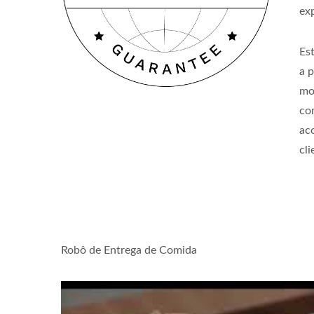
ex
Es
a p
mo
co
ac
cl
Robô de Entrega de Comida