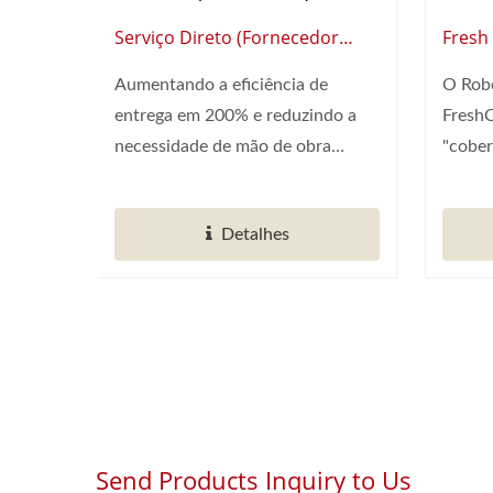
Serviço Direto (Fornecedor
Fresh
Global De Automação
De Au
Aumentando a eficiência de
O Robô
Inteligente Para Restaurantes)
Restau
entrega em 200% e reduzindo a
Fresh
necessidade de mão de obra
"cober
pela...
automa
Detalhes