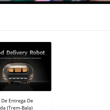
Sistema De Entrega De
Robô De Entrega De 
Comida Por Trem
(Trem-Bala)
 De Entrega De
da (Trem-Bala)