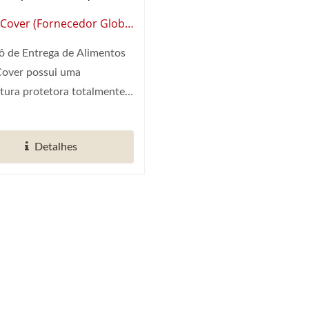
 Cover (Fornecedor Global
tomação De
 de Entrega de Alimentos
rantes Inteligentes)
Cover possui uma
tura protetora totalmente
tizada",...
Detalhes