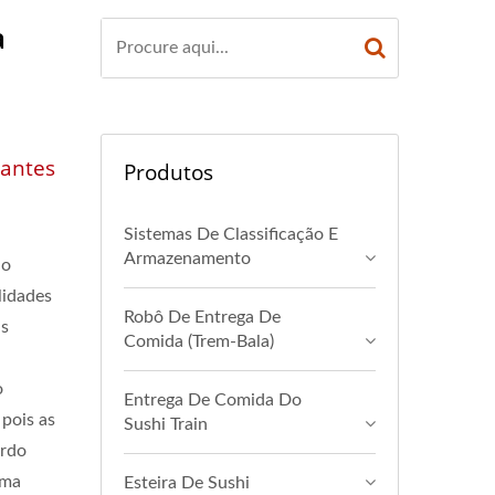
Bidirecional' Melhora
a
adoras Em Ambos Os
 Direção Da Retirada
periência De
rantes
Produtos
ante De Esteiras
Sistemas De Classificação E
Refeições | Hong
Armazenamento
do
lidades
Robô De Entrega De
as
Comida (Trem-Bala)
o
Entrega De Comida Do
 pois as
Sushi Train
ordo
uma
Esteira De Sushi