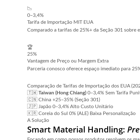
📉
0–3,4%
Tarifa de Importação MIT EUA
Comparado a tarifas de 25%+ da Seção 301 sobre e
🏆
25%
Vantagem de Preço ou Margem Extra
Parceria conosco oferece espaço imediato para 25%
Comparação de Tarifas de Importação dos EUA (20
🇹🇼
Taiwan (Hong Chiang)
0–3,4% Sem Tarifa Puni
🇨🇳 China
+25–35% (Seção 301)
🇯🇵 Japão
0–3,4% Alto Custo Unitário
🇰🇷 Coreia do Sul
0% (ALE) Baixa Personalização
A Solução
Smart Material Handling:
Pre
Focando em como nossos produtos resolvem os maio