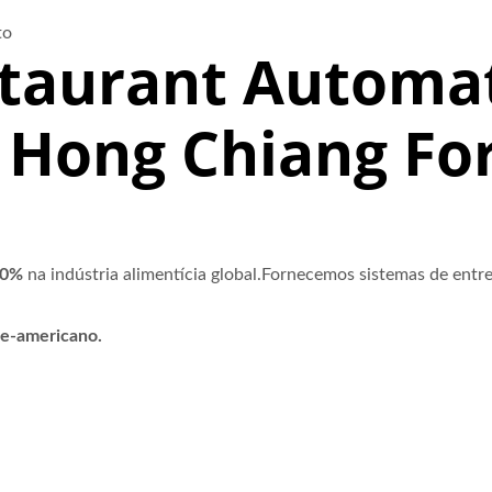
to
staurant Automa
 Hong Chiang Fo
60%
na indústria alimentícia global.Fornecemos sistemas de entreg
te-americano.