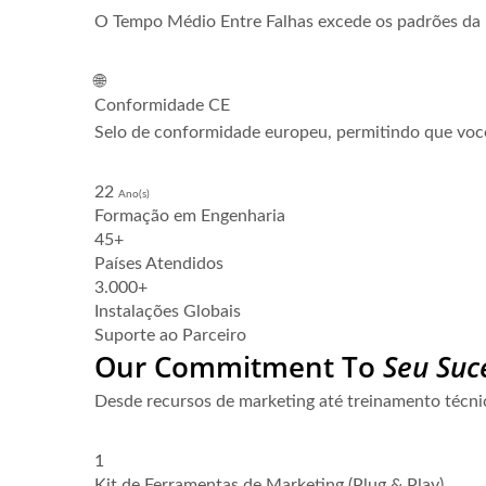
O Tempo Médio Entre Falhas excede os padrões da 
🌐
Conformidade CE
Selo de conformidade europeu, permitindo que voc
22
Ano(s)
Formação em Engenharia
45+
Países Atendidos
3.000+
Instalações Globais
Suporte ao Parceiro
Our Commitment To
Seu Suc
Desde recursos de marketing até treinamento técni
1
Kit de Ferramentas de Marketing (Plug & Play)