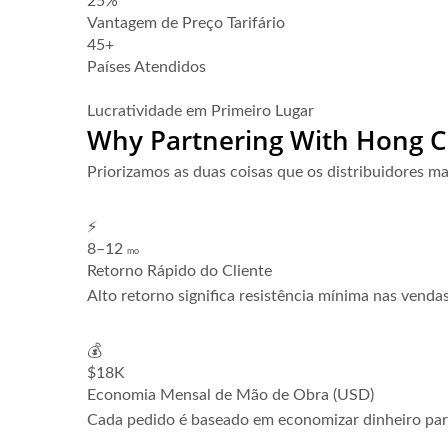
25%
Vantagem de Preço Tarifário
45+
Países Atendidos
Candidate-se para se Tornar um Parceiro
Lucratividade em Primeiro Lugar
Why Partnering With Hong 
Priorizamos as duas coisas que os distribuidores 
⚡
8–12
mo
Retorno Rápido do Cliente
Alto retorno significa resistência mínima nas vendas
💰
$18K
Economia Mensal de Mão de Obra (USD)
Cada pedido é baseado em economizar dinheiro para