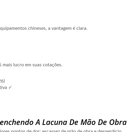
quipamentos chineses, a vantagem é clara.
 mais lucro em suas cotações.
26)
tiva ✓
enchendo A Lacuna De Mão De Obra
res pontos de dor: escassez de mão de obra e desperdício.