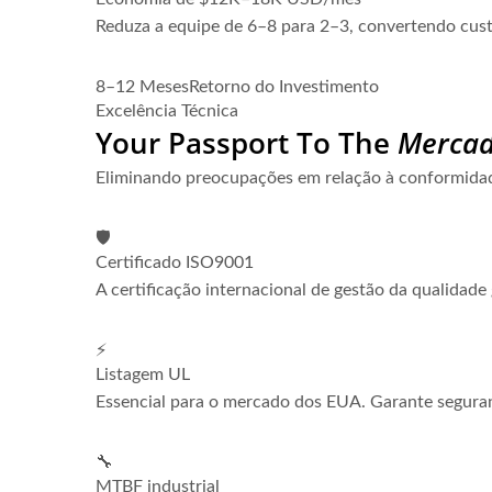
Reduza a equipe de 6–8 para 2–3, convertendo custo
8–12 Meses
Retorno do Investimento
Excelência Técnica
Your Passport To The
Mercad
Eliminando preocupações em relação à conformidad
🛡️
Certificado ISO9001
A certificação internacional de gestão da qualidad
⚡
Listagem UL
Essencial para o mercado dos EUA. Garante seguranç
🔧
MTBF industrial