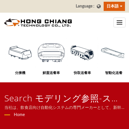
日本語
分揀機
鮮蓋送餐車
快取送餐車
智動化送餐
Search モデリング参照-スピ
ーディなレーシング配達車 |
当社は、飲食店向け自動化システムの専門メーカーとして、新幹
線型配膳システム、配膳ロボット、コンベヤシステム、回転寿司
Home
ホンチャンテクノロジー株式
コンベヤ、タブレット注文システム、モバイルオーダーシステ
ム、ディスプレイコンベヤ、寿司機器、カスタマイズ対応配膳シ