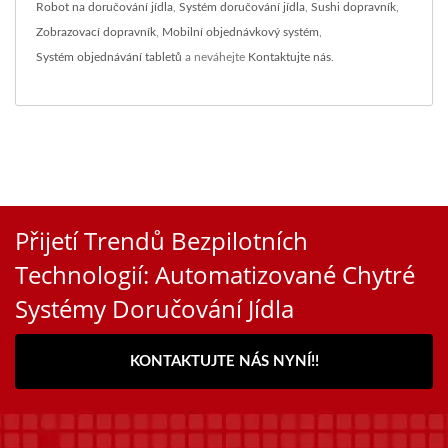
Robot na doručování jídla
,
Systém doručování jídla
,
Sushi dopravník
,
Zobrazovací dopravník
,
Mobilní objednávkový systém
,
Systém objednávání tabletů
a neváhejte
Kontaktujte nás
.
Přijetí Trendů Bezpilotních
Technologií: Automatizované Chytré
Systémy Doručování Jídla
KONTAKTUJTE NÁS NYNÍ!!