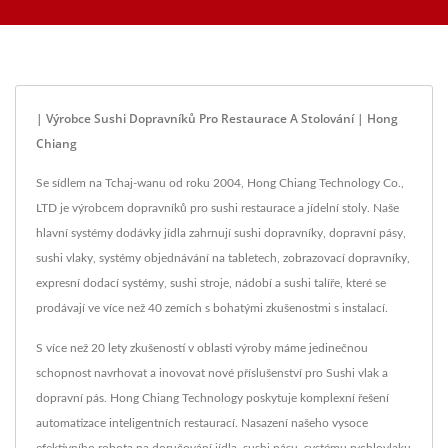
otáčejícího se sushi pásu, systému objednávání pomocí
Jídla | Hong Chiang
tabletů, mobilního objednávání, zobrazovacího dopravníku,
stroje na sushi, přizpůsobeného systému doručování jídla a
nádobí. Vítejte, kontaktujte nás.
| Výrobce Sushi Dopravníků Pro Restaurace A Stolování | Hong
Chiang
Se sídlem na Tchaj-wanu od roku 2004, Hong Chiang Technology Co.,
LTD je výrobcem dopravníků pro sushi restaurace a jídelní stoly. Naše
hlavní systémy dodávky jídla zahrnují sushi dopravníky, dopravní pásy,
sushi vlaky, systémy objednávání na tabletech, zobrazovací dopravníky,
expresní dodací systémy, sushi stroje, nádobí a sushi talíře, které se
prodávají ve více než 40 zemích s bohatými zkušenostmi s instalací.
S více než 20 lety zkušeností v oblasti výroby máme jedinečnou
schopnost navrhovat a inovovat nové příslušenství pro Sushi vlak a
dopravní pás. Hong Chiang Technology poskytuje komplexní řešení
automatizace inteligentních restaurací. Nasazení našeho vysoce