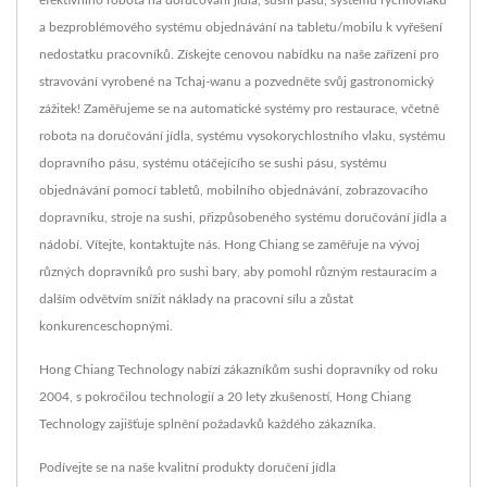
efektivního robota na doručování jídla, sushi pásu, systému rychlovlaku
a bezproblémového systému objednávání na tabletu/mobilu k vyřešení
nedostatku pracovníků. Získejte cenovou nabídku na naše zařízení pro
stravování vyrobené na Tchaj-wanu a pozvedněte svůj gastronomický
zážitek! Zaměřujeme se na automatické systémy pro restaurace, včetně
robota na doručování jídla, systému vysokorychlostního vlaku, systému
dopravního pásu, systému otáčejícího se sushi pásu, systému
objednávání pomocí tabletů, mobilního objednávání, zobrazovacího
dopravníku, stroje na sushi, přizpůsobeného systému doručování jídla a
nádobí. Vítejte, kontaktujte nás. Hong Chiang se zaměřuje na vývoj
různých dopravníků pro sushi bary, aby pomohl různým restauracím a
dalším odvětvím snížit náklady na pracovní sílu a zůstat
konkurenceschopnými.
Hong Chiang Technology nabízí zákazníkům sushi dopravníky od roku
2004, s pokročilou technologií a 20 lety zkušeností, Hong Chiang
Technology zajišťuje splnění požadavků každého zákazníka.
Podívejte se na naše kvalitní produkty doručení jídla