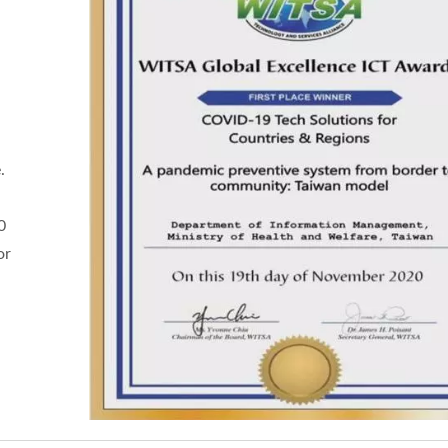
.
0
or
Madleveringssystem
Madleveringsrobo
(Hurtigtog)