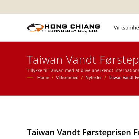
Virksomh
Taiwan Vandt Førstepr
Epidemiforebyggende 
Tillykke til Taiwan med at blive anerkendt internatio
transportbåndsystemer, roterende sushi-båndsystemer,
Home
/
Virksomhed
/
Nyheder
/
Taiwan Vandt Fø
Madleveringsbånd Pr
madleveringssystemer og service, kontakt os venligst.
Taiwan Vandt Førsteprisen F