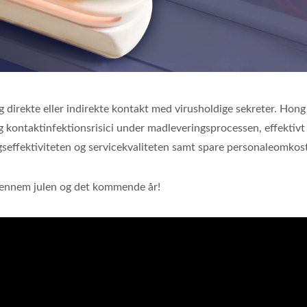
direkte eller indirekte kontakt med virusholdige sekreter. Hon
g kontaktinfektionsrisici under madleveringsprocessen, effektivt
ngseffektiviteten og servicekvaliteten samt spare personaleomkos
gennem julen og det kommende år!