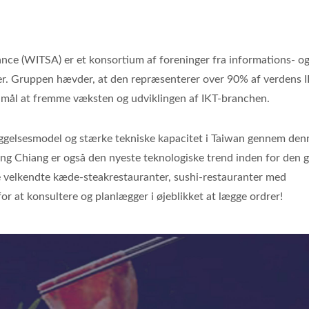
ance (WITSA) er et konsortium af foreninger fra informations- o
r. Gruppen hævder, at den repræsenterer over 90% af verdens I
mål at fremme væksten og udviklingen af IKT-branchen.
ggelsesmodel og stærke tekniske kapacitet i Taiwan gennem den
g Chiang er også den nyeste teknologiske trend inden for den g
dte velkendte kæde-steakrestauranter, sushi-restauranter med
r at konsultere og planlægger i øjeblikket at lægge ordrer!