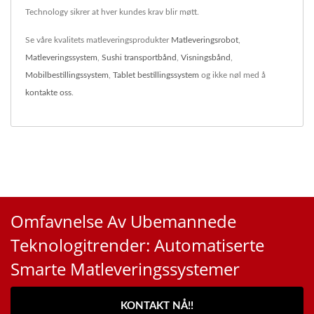
Technology sikrer at hver kundes krav blir møtt.
Se våre kvalitets matleveringsprodukter
Matleveringsrobot
,
Matleveringssystem
,
Sushi transportbånd
,
Visningsbånd
,
Mobilbestillingssystem
,
Tablet bestillingssystem
og ikke nøl med å
kontakte oss
.
Omfavnelse Av Ubemannede
Teknologitrender: Automatiserte
Smarte Matleveringssystemer
KONTAKT NÅ!!