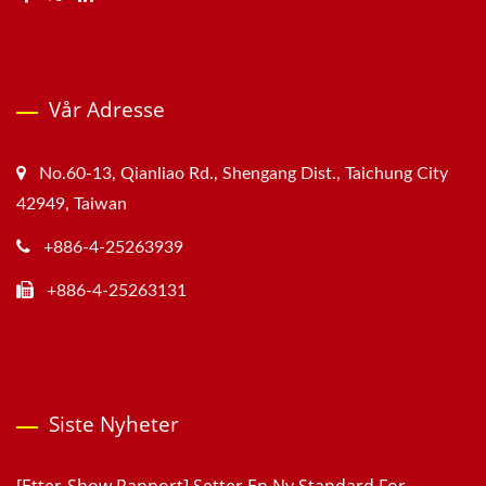
Vår Adresse
No.60-13, Qianliao Rd., Shengang Dist., Taichung City
42949, Taiwan
+886-4-25263939
+886-4-25263131
Siste Nyheter
[Etter-Show Rapport] Setter En Ny Standard For