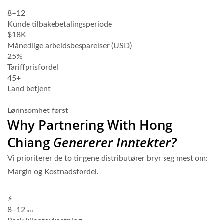
8–12
mo
Kunde tilbakebetalingsperiode
$18K
Månedlige arbeidsbesparelser (USD)
25%
Tariffprisfordel
45+
Land betjent
Søk om å bli partner
Lønnsomhet først
Why Partnering With Hong
Chiang
Genererer Inntekter?
Vi prioriterer de to tingene distributører bryr seg mest om:
Margin og Kostnadsfordel.
⚡
8–12
mo