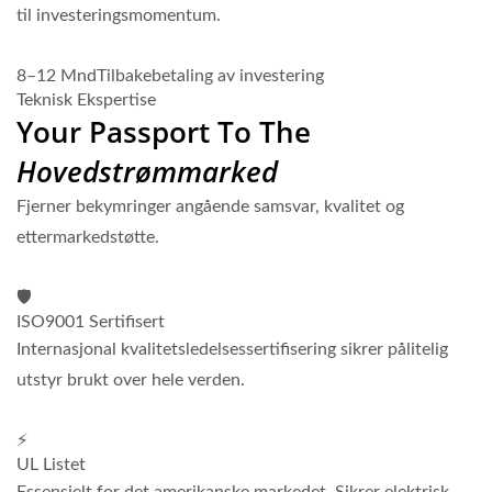
til investeringsmomentum.
8–12 Mnd
Tilbakebetaling av investering
Teknisk Ekspertise
Your Passport To The
Hovedstrømmarked
Fjerner bekymringer angående samsvar, kvalitet og
ettermarkedstøtte.
🛡️
ISO9001 Sertifisert
Internasjonal kvalitetsledelsessertifisering sikrer pålitelig
utstyr brukt over hele verden.
⚡
UL Listet
Essensielt for det amerikanske markedet. Sikrer elektrisk