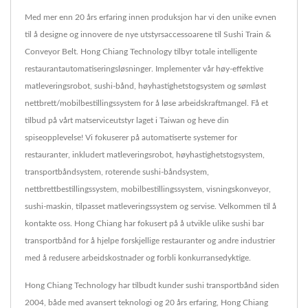
Med mer enn 20 års erfaring innen produksjon har vi den unike evnen
til å designe og innovere de nye utstyrsaccessoarene til Sushi Train &
Conveyor Belt. Hong Chiang Technology tilbyr totale intelligente
restaurantautomatiseringsløsninger. Implementer vår høy-effektive
matleveringsrobot, sushi-bånd, høyhastighetstogsystem og sømløst
nettbrett/mobilbestillingssystem for å løse arbeidskraftmangel. Få et
tilbud på vårt matserviceutstyr laget i Taiwan og heve din
spiseopplevelse! Vi fokuserer på automatiserte systemer for
restauranter, inkludert matleveringsrobot, høyhastighetstogsystem,
transportbåndsystem, roterende sushi-båndsystem,
nettbrettbestillingssystem, mobilbestillingssystem, visningskonveyor,
sushi-maskin, tilpasset matleveringssystem og servise. Velkommen til å
kontakte oss. Hong Chiang har fokusert på å utvikle ulike sushi bar
transportbånd for å hjelpe forskjellige restauranter og andre industrier
med å redusere arbeidskostnader og forbli konkurransedyktige.
Hong Chiang Technology har tilbudt kunder sushi transportbånd siden
2004, både med avansert teknologi og 20 års erfaring, Hong Chiang