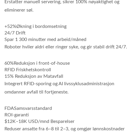
Erstatter manuell servering, sikrer 100% nøyaktighet og
eliminerer søl.
+52%
Økning i bordomsetning
24/7 Drift
Spar 1 300 minutter med arbeid/måned
Roboter hviler aldri eller ringer syke, og gir stabil drift 24/7.
60%
Reduksjon i front-of-house
RFID Friskhetskontroll
15% Reduksjon av Matavfall
Integrert RFID-sporing og AI livssyklusadministrasjon
omdanner avfall til fortjeneste.
FDA
Samsvarsstandard
ROI-garanti
$12K–18K USD/mnd Besparelser
Reduser ansatte fra 6–8 til 2–3, og omgjør lønnskostnader