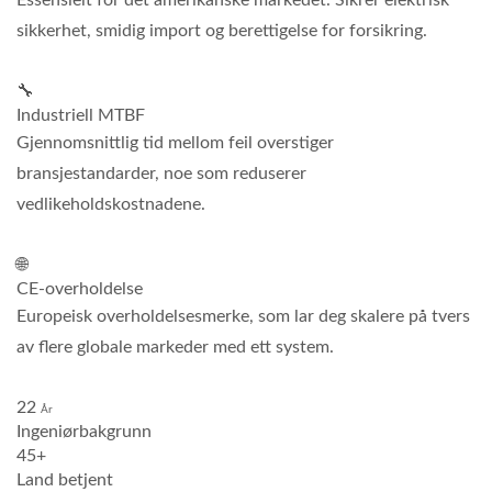
sikkerhet, smidig import og berettigelse for forsikring.
🔧
Industriell MTBF
Gjennomsnittlig tid mellom feil overstiger
bransjestandarder, noe som reduserer
vedlikeholdskostnadene.
🌐
CE-overholdelse
Europeisk overholdelsesmerke, som lar deg skalere på tvers
av flere globale markeder med ett system.
22
År
Ingeniørbakgrunn
45+
Land betjent