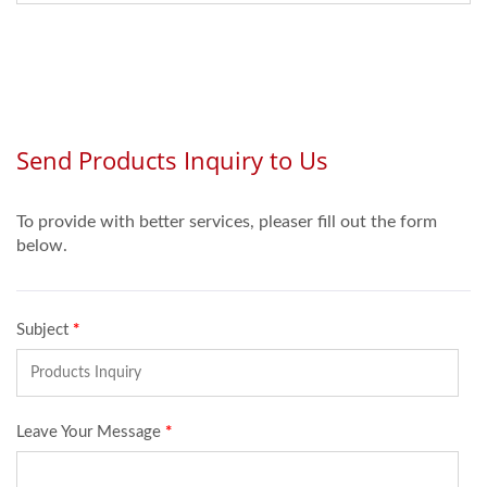
適なソリューションで
す。 店舗での商品展示
はもちろん、 展示会・
アート展示など、多様
なシーンに柔軟に対
応。 設置場所を選ば
ず、さまざまな空間で
スムーズな可動展示を
実現します。