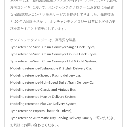
2004 年以来、新幹線型配膳システム,寿司トレイン,寿司コンベヤ,回転
寿司コンベヤ において、ホンチャンテクノロジー はお客様に高品質
な 磁気式展示コンベヤ 生産サービスを提供してきました。先進技術
と 20 年の経験を活かし、ホンチャンテクノロジー は常にお客様の要
求を満たすことを確実にしています。
ホンチャンテクノロジー は、高品質な製品
Type reference-Sushi Chain Conveyor Single Deck Styles
,
Type reference-Sushi Chain Conveyor Double Deck Styles
,
Type reference-Sushi Chain Conveyor Hot & Cold System
,
Modeling reference-Fashionable & Stylish Delivery Car
,
Modeling reference-Speedy Racing delivery car
,
Modeling reference-High-Speed Bullet Train Delivery Car
,
Modeling reference-Classic and Vintage Bus
,
Modeling reference-Maglev Delivery System
,
Modeling reference-Flat Car Delivery System
,
Type reference-Express Line (Belt-Driven)
,
Type reference-Automatic Tray Serving Delivery Lane
をご覧いただき、
お気軽に
お問い合わせください
。