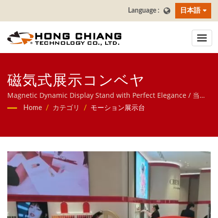
日本語
磁気式展示コンベヤ
Magnetic Dynamic Display Stand with Perfect Elegance / 当社
は、飲食店向け自動化システムの専門メーカーとして、新幹線型
Home
/
カテゴリ
/
モーション展示台
配膳システム、配膳ロボット、コンベヤシステム、回転寿司コン
ベヤ、タブレット注文システム、モバイルオーダーシステム、デ
ィスプレイコンベヤ、寿司機器、カスタマイズ対応配膳システ
ム、各種食器類まで幅広く提供しております。お気軽にお問い合
わせください。