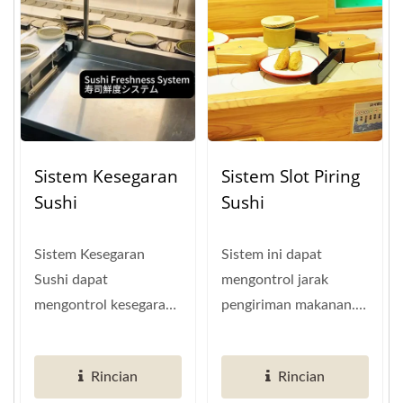
Sistem Kesegaran
Sistem Slot Piring
Sushi
Sushi
Sistem Kesegaran
Sistem ini dapat
Sushi dapat
mengontrol jarak
mengontrol kesegaran
pengiriman makanan.
makanan. Ini akan
Ini adalah peralatan
menyaring makanan
terbaik selama jam
Rincian
Rincian
yang...
non-puncak....