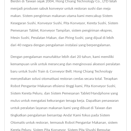
Berdiri di Taiwan sejak 2004, Hong Chiang Technology Co., LTD telah
menjadi produsen sabuk konveyor untuk restoran sushi dan meja
makan. Sistem pengiriman makanan utama kami mencakup Sistem
Kesegaran Sushi, Konveyor Sushi, Pita Konveyor, Kereta Sushi, Sistem
Pemesanan Tablet, Konveyor Tampilan, sistem pengiriman ekspres,
Mesin Sushi, Peralatan Makan, dan Piring Sushi, yang dijual di lebih
dari 40 negara dengan pengalaman instalasi yang berpengalaman.
Dengan pengalaman manufaktur lebih dari 20 tahun, kami memiliki
kemampuan unik untuk merancang dan menginovasi aksesori peralatan
baru untuk Sushi Train & Conveyor Belt. Hong Chiang Technology
menyediakan solusi otomatisasi restoran cerdas secara total. Terapkan
Robot Pengantar Makanan efisiensi tinggi kami, Pita Konveyor Sushi,
Sistem Kereta Peluru, dan Sistem Pemesanan Tablet/Handphone yang
mulus untuk mengatasi kekurangan tenaga kerja. Dapatkan penawaran
untuk peralatan layanan makanan kami yang dibuat di Taiwan dan
tingkatkan pengalaman bersantap Anda! Kami fokus pada Sistem
Otomatis untuk restoran, termasuk Robot Pengantar Makanan, sistem
Kereta Peluru, Sistem Pita Konveyor, Sistem Pita Shushi Berputar,