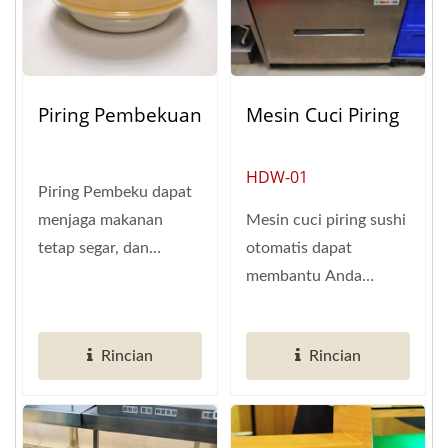
Piring Pembekuan
Mesin Cuci Piring
HDW-01
Piring Pembeku dapat
menjaga makanan
Mesin cuci piring sushi
tetap segar, dan
otomatis dapat
menghindari
membantu Anda
pertumbuhan bakteri.
membersihkan
Buat...
sejumlah besar piring
Rincian
Rincian
sushi...