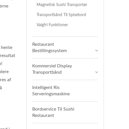
Magnetisk Sushi Transportør
erne
Transportbånd Til Spisebord
Valgfri Funktioner
Restaurant
v hente
Bestillingssystem
resultat
n!
Kommersiel Display
plere
Transportbånd
res af
Intelligent Ris
så
Serveringsmaskine
Bordservice Til Sushi
Restaurant