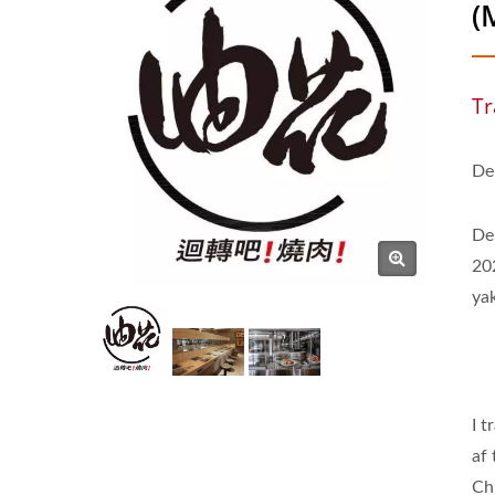
(
Tr
De
De
202
yak
I t
af
Ch