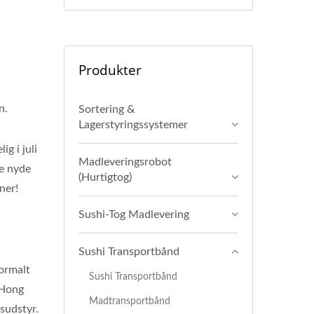
Produkter
n.
Sortering &
Lagerstyringssystemer
g i juli
Madleveringsrobot
ne nyde
(Hurtigtog)
ner!
Sushi-Tog Madlevering
Sushi Transportbånd
normalt
Sushi Transportbånd
 Hong
Madtransportbånd
sudstyr.