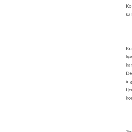
Ko
ka
Kun
kø
ka
De
in
tj
kon