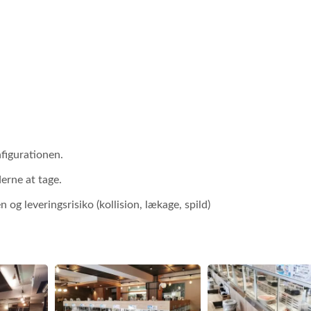
nfigurationen.
erne at tage.
 og leveringsrisiko (kollision, lækage, spild)
Madleveringssystem
Madleveringsrob
(Hurtigtog)