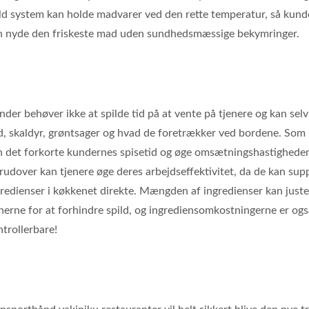
ld system kan holde madvarer ved den rette temperatur, så kund
n nyde den friskeste mad uden sundhedsmæssige bekymringer.
der behøver ikke at spilde tid på at vente på tjenere og kan sel
d, skaldyr, grøntsager og hvad de foretrækker ved bordene. Som 
n det forkorte kundernes spisetid og øge omsætningshastighede
rudover kan tjenere øge deres arbejdseffektivitet, da de kan sup
gredienser i køkkenet direkte. Mængden af ingredienser kan juste
enerne for at forhindre spild, og ingrediensomkostningerne er og
trollerbare!