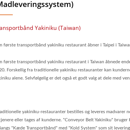
Madleveringssystem)
ansportbånd Yakiniku (Taiwan)
n første transportbånd yakiniku restaurant åbner i Taipei i Taiwa
n første transportbånd yakiniku restaurant i Taiwan åbnede endeli
0. Forskellig fra traditionelle yakiniku restauranter kan kunder
iniku alene. Selvfølgelig er det også et godt valg at dele med ven
raditionelle yakiniku-restauranter bestilles og leveres madvarer 
 tjenere eller tages af kunderne. "Conveyor Belt Yakiniku" bruger
iangs "Kæde Transportbånd" med "Kold System" som sit levering