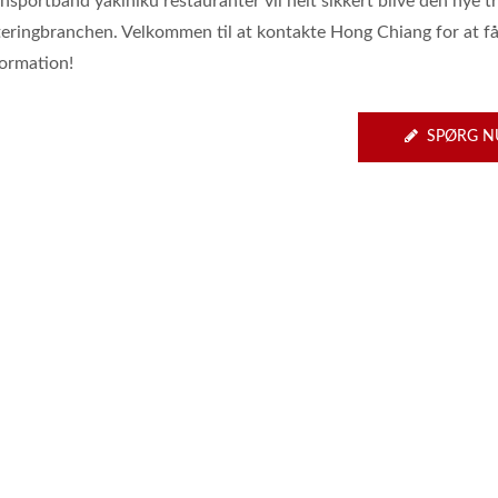
nsportbånd yakiniku restauranter vil helt sikkert blive den nye t
teringbranchen. Velkommen til at kontakte Hong Chiang for at f
formation!
SPØRG N