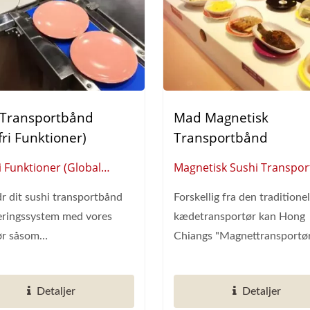
Transportbånd
Mad Magnetisk
fri Funktioner)
Transportbånd
i Funktioner (Global
Magnetisk Sushi Transpor
andør Af Smart
(global Leverandør Af Sm
r dit sushi transportbånd
Forskellig fra den traditionel
urantautomatisering)
Restaurantautomatisering
eringssystem med vores
kædetransportør kan Hong
ør såsom
Chiangs "Magnettransportø
kenvaskemaskine,...
bruges...
Detaljer
Detaljer