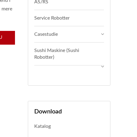
rend i
AS/RS
å mere
Service Robotter
Casestudie
U
Sushi Maskine (Sushi
Robotter)
Download
Katalog