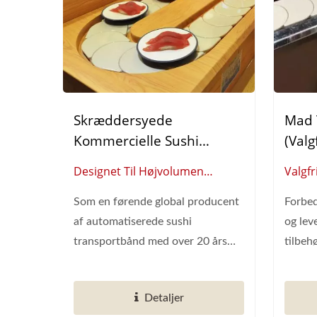
Skræddersyede
Mad 
Kommercielle Sushi
(Valg
Transportbåndssystemer:
Designet Til Højvolumen
Valgfr
Automatiserede
Spisning: Feltbeviste
Lever
Madleveringsløsninger
Som en førende global producent
Forbed
Automatiserede Sushi
Resta
af automatiserede sushi
og lev
Transportbåndssystemer
transportbånd med over 20 års
tilbeh
erfaring,...
taller
Detaljer