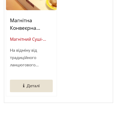
Магнітна
Конвеєрна
Стрічка Для Їжі
Магнітний Суші-
Конвеєр
На відміну від
(Глобальний
традиційного
Постачальник
ланцюгового
Автоматизації
конвеєра,...
Розумних
Ресторанів)
Деталі