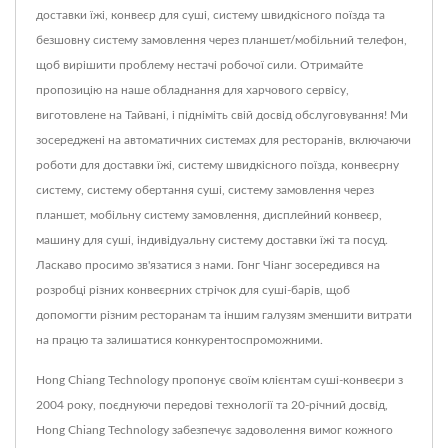
доставки їжі, конвеєр для суші, систему швидкісного поїзда та
безшовну систему замовлення через планшет/мобільний телефон,
щоб вирішити проблему нестачі робочої сили. Отримайте
пропозицію на наше обладнання для харчового сервісу,
виготовлене на Тайвані, і підніміть свій досвід обслуговування! Ми
зосереджені на автоматичних системах для ресторанів, включаючи
роботи для доставки їжі, систему швидкісного поїзда, конвеєрну
систему, систему обертання суші, систему замовлення через
планшет, мобільну систему замовлення, дисплейний конвеєр,
машину для суші, індивідуальну систему доставки їжі та посуд.
Ласкаво просимо зв'язатися з нами. Гонг Чіанг зосередився на
розробці різних конвеєрних стрічок для суші-барів, щоб
допомогти різним ресторанам та іншим галузям зменшити витрати
на працю та залишатися конкурентоспроможними.
Hong Chiang Technology пропонує своїм клієнтам суші-конвеєри з
2004 року, поєднуючи передові технології та 20-річний досвід,
Hong Chiang Technology забезпечує задоволення вимог кожного