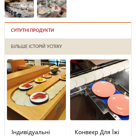
СУПУТНІ ПРОДУКТИ
БІЛЬШЕ ІСТОРІЙ УСПІХУ
Індивідуальні
Конвеєр Для Їжі