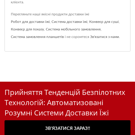
клієнта.
Перегляньте наші якісні продукти доставки їжі
Робот для доставки їжі
,
Система доставки їжі
,
Конвеєр для суші
,
Конвеєр для показу
,
Система мобільного замовлення
,
Система замовлення планшетів
і не соромтеся
Зв'язатися з нами
.
Прийняття Тенденцій Безпілотних
Технологій: Автоматизовані
Розумні Системи Доставки Їжі
ЗВ'ЯЗАТИСЯ ЗАРАЗ!!