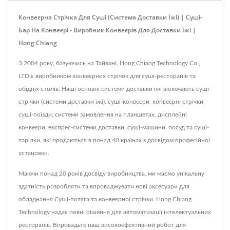
Конвеєрна Стрічка Для Суші (Система Доставки Їжі) | Суші-
Бар На Конвеєрі - Виробник Конвеєрів Для Доставки Їжі |
Hong Chiang
З 2004 року, базуючись на Тайвані, Hong Chiang Technology Co.,
LTD є виробником конвеєрних стрічок для суші-ресторанів та
обідніх столів. Наші основні системи доставки їжі включають суші-
стрічки (системи доставки їжі), суші-конвеєри, конвеєрні стрічки,
суші-поїзди, системи замовлення на планшетах, дисплейні
конвеєри, експрес-системи доставки, суші-машини, посуд та суші-
тарілки, які продаються в понад 40 країнах з досвідом професійної
установки.
Маючи понад 20 років досвіду виробництва, ми маємо унікальну
здатність розробляти та впроваджувати нові аксесуари для
обладнання Суші-потяга та конвеєрної стрічки. Hong Chiang
Technology надає повні рішення для автоматизації інтелектуальних
ресторанів. Впровадьте наш високоефективний робот для