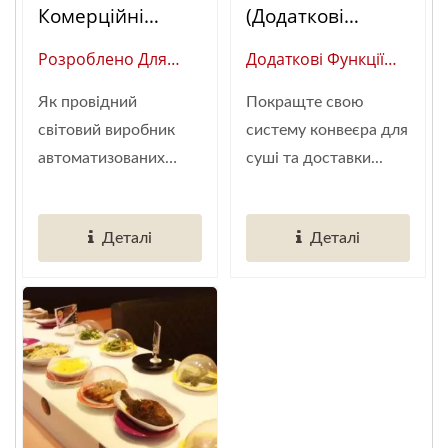
Комерційні
(додаткові
Системи
Функції)
Розроблено Для
Додаткові Функції
Конвеєрів Для
Високого Обсягу
(Глобальний
Суші:
Як провідний
Покращте свою
Обслуговування:
Постачальник
Автоматизовані
світовий виробник
систему конвеєра для
Перевірені На
Розумної
Рішення Для
автоматизованих
суші та доставки...
Практиці
Автоматизації
Доставки Їжі
конвеєрів...
Автоматизовані
Ресторанів)
Системи Конвеєрів
Деталі
Деталі
Для Суші