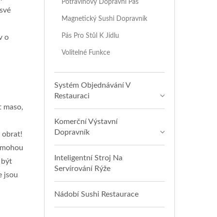
Potravinový Dopravní Pás
 své
Magnetický Sushi Dopravník
Pás Pro Stůl K Jídlu
v o
Volitelné Funkce
Systém Objednávání V
Restauraci
t maso,
Komerční Výstavní
Dopravník
 obrat!
e mohou
Inteligentní Stroj Na
 být
Servírování Rýže
e jsou
Nádobí Sushi Restaurace