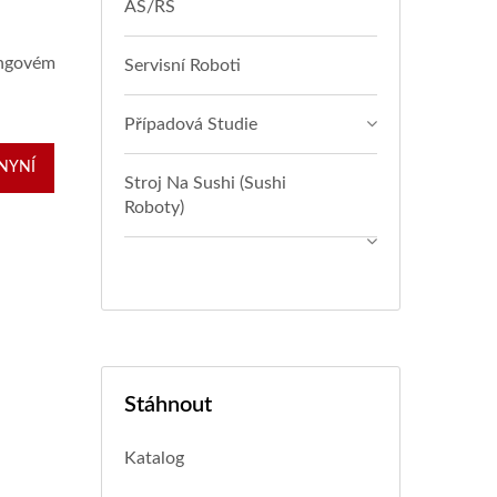
AS/RS
ingovém
Servisní Roboti
Případová Studie
 NYNÍ
Stroj Na Sushi (sushi
Roboty)
Stáhnout
Katalog