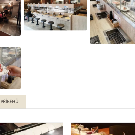
 PŘÍBĚHŮ