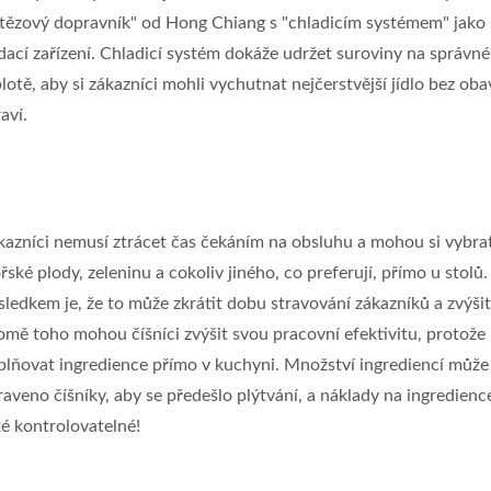
etězový dopravník" od Hong Chiang s "chladicím systémem" jako
dací zařízení. Chladicí systém dokáže udržet suroviny na správné
lotě, aby si zákazníci mohli vychutnat nejčerstvější jídlo bez oba
aví.
kazníci nemusí ztrácet čas čekáním na obsluhu a mohou si vybra
ské plody, zeleninu a cokoliv jiného, co preferují, přímo u stolů.
sledkem je, že to může zkrátit dobu stravování zákazníků a zvýšit
omě toho mohou číšníci zvýšit svou pracovní efektivitu, protož
plňovat ingredience přímo v kuchyni. Množství ingrediencí může
aveno číšníky, aby se předešlo plýtvání, a náklady na ingredienc
ké kontrolovatelné!