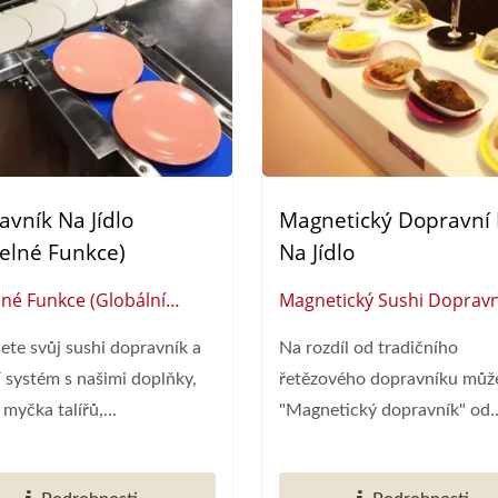
vník Na Jídlo
Magnetický Dopravní 
telné Funkce)
Na Jídlo
lné Funkce (Globální
Magnetický Sushi Dopravn
atel Chytré Automatizace
(globální Dodavatel
ete svůj sushi dopravník a
Na rozdíl od tradičního
urací)
Automatizace Chytrých
 systém s našimi doplňky,
řetězového dopravníku můž
Restaurací)
 myčka talířů,...
"Magnetický dopravník" od
Hong...