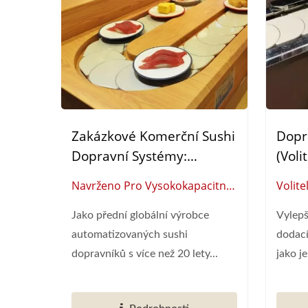
Zakázkové Komerční Sushi
Dopra
Dopravní Systémy:
(voli
Automatizovaná Řešení
Navrženo Pro Vysokokapacitní
Volite
Pro Dodávku Jídla
Stravování: Ověřené
Dodav
Jako přední globální výrobce
Vylepš
Automatizované Sushi
Resta
automatizovaných sushi
dodací
Dopravní Systémy
dopravníků s více než 20 lety...
jako je