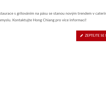
staurace s grilováním na pásu se stanou novým trendem v cater
ůmyslu. Kontaktujte Hong Chiang pro více informací!
ZEPTEJTE SE