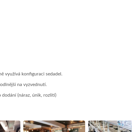
ě využívá konfiguraci sedadel.
hodlnější na vyzvednutí.
dodání (náraz, únik, rozlití)
Systém Doručování Jídla
Robot Na Doručování
Vlakem
(rychlovlak)