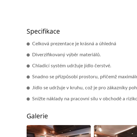
Specifikace
Celková prezentace je krásná a úhledná
Diverzifikovaný výběr materiálů.
Chladicí systém udržuje jídlo čerstvé.
Snadno se přizpůsobí prostoru, přičemž maximáln
Jídlo se udržuje v kruhu, což je pro zákazníky po
Snižte náklady na pracovní sílu v obchodě a riziko 
Robot Na Doručování Jídla
Galerie
(rychlovlak)