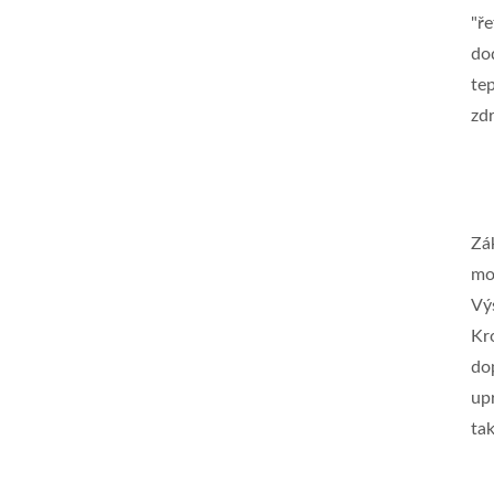
"ř
do
tep
zdr
Zá
moř
Vý
Kr
do
upr
ta