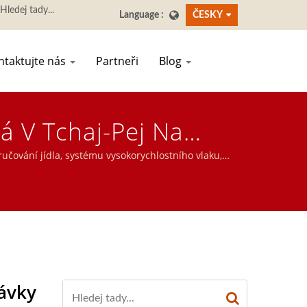
ČESKY
ntaktujte nás
Partneři
Blog
á V Tchaj-Pej Na
staurace A Stolování
čování jídla, systému vysokorychlostního vlaku,
bjednávání, zobrazovacího dopravního pásu, stroje
ávky