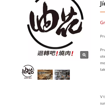
Jí
Gr
Pr
Pr
ote
mo
ta
V 
sur