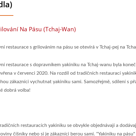
dla)
ilování Na Pásu (Tchaj-Wan)
vní restaurace s grilováním na pásu se otevírá v Tchaj-pej na Tch
vní restaurace s dopravníkem yakiniku na Tchaj-wanu byla kone
vřena v červenci 2020. Na rozdíl od tradičních restaurací yakinik
hou zákazníci vychutnat yakiniku sami. Samozřejmě, sdílení s přá
ké dobrá volba!
tradičních restauracích yakiniku se obvykle objednávají a dodávaj
oviny číšníky nebo si je zákazníci berou sami. "Yakiniku na pásu"