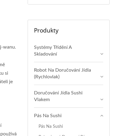
Produkty
aj-wanu.
Systémy Třídění A
Skladování
čně
Robot Na Doručování Jídla
u si
(rychlovlak)
teli je
Doručování Jídla Sushi
Vlakem
Pás Na Sushi
í
Pás Na Sushi
 používá