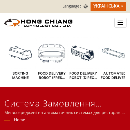
УКРАЇНСЬКА
SORTING
FOOD DELIVERY
FOOD DELIVERY
AUTOMATED
MACHINE
ROBOT (FRESH
ROBOT (DIRECT
FOOD DELIVERY
COVER)
SERVE)
SYSTEM
Система Замовлення
ПланшетівШукали |
Ми зосереджені на автоматичних системах для ресторанів,
включаючи роботи для доставки їжі, систему швидкісного
Home
Конвеєрна Стрічка Для
поїзда, конвеєрну систему, систему обертання суші, систему