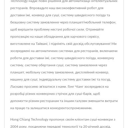
Technology надає повні рішення для автоматизації інтелектуальних
ресторанів. Впровадьте наш високоефективний робот для
доставки їжі, конвеєр для суші, систему швидкісного поїзда та
безшовну систему замовлення через планшет/мобільний телефон,
щоб вирішити проблему нестачі робочої сили. Отримайте
пропозицію на наше обладнання для харчового сервісу,
виготовлене на Тайвані, і підніміть свій досвід обслуговування! Ми
зосереджені на автоматичних системах для ресторанів, включаючи
роботи для доставки їжі, систему швидкісного поїзда, конвеєрну
систему, систему обертання суші, систему замовлення через
планшет, мобільну систему замовлення, дисплейний конвеєр,
машину для суші, індивідуальну систему доставки їжі та посуд.
Ласкаво просимо зв'язатися з нами. Гонг Чіанг зосередився на
розробці різних конвеєрних стрічок для суші-барів, щоб
допомогти різним ресторанам та іншим галузям зменшити витрати
на працю та залишатися конкурентоспроможними.
Hong Chiang Technology пропонує своїм клієнтам суші-конвеєри з
2004 року, поєднуючи передові технології та 20-річний досвід,