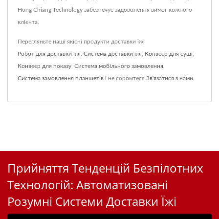
Hong Chiang Technology забезпечує задоволення вимог кожного
клієнта.
Перегляньте наші якісні продукти доставки їжі
Робот для доставки їжі
,
Система доставки їжі
,
Конвеєр для суші
,
Конвеєр для показу
,
Система мобільного замовлення
,
Система замовлення планшетів
і не соромтеся
Зв'язатися з нами
.
Прийняття Тенденцій Безпілотних
Технологій: Автоматизовані
Розумні Системи Доставки Їжі