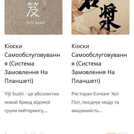
Кіоски
Кіоски
Самообслуговуванн
Самообслуговуванн
Я (Система
Я (Система
Замовлення На
Замовлення На
Планшеті)
Планшеті)
Yiji Sushi - це абсолютно
Ресторан Єнчіанг Хот
новий бренд відомої
Пот, поєднує моду та
групи кейтерингу,...
вишуканість...