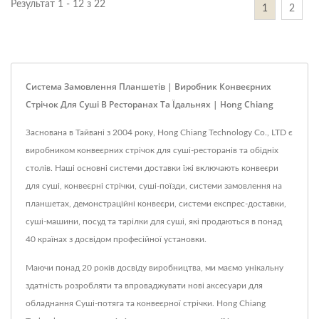
Результат 1 - 12 з 22
1
2
Система Замовлення Планшетів | Виробник Конвеєрних
Стрічок Для Суші В Ресторанах Та Їдальнях | Hong Chiang
Заснована в Тайвані з 2004 року, Hong Chiang Technology Co., LTD є
виробником конвеєрних стрічок для суші-ресторанів та обідніх
столів. Наші основні системи доставки їжі включають конвеєри
для суші, конвеєрні стрічки, суші-поїзди, системи замовлення на
планшетах, демонстраційні конвеєри, системи експрес-доставки,
суші-машини, посуд та тарілки для суші, які продаються в понад
40 країнах з досвідом професійної установки.
Маючи понад 20 років досвіду виробництва, ми маємо унікальну
здатність розробляти та впроваджувати нові аксесуари для
обладнання Суші-потяга та конвеєрної стрічки. Hong Chiang