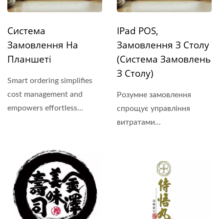
Система
IPad POS,
Замовлення На
Замовлення З Столу
Планшеті
(Система Замовлень
З Столу)
Smart ordering simplifies
cost management and
Розумне замовлення
empowers effortless
спрощує управління
control over marketing
витратами...
data....